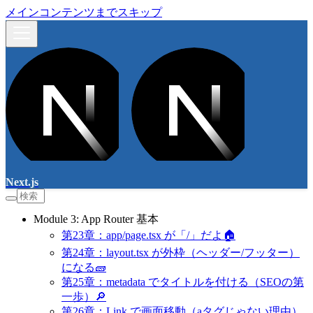
メインコンテンツまでスキップ
Next.js
Module 3: App Router 基本
第23章：app/page.tsx が「/」だよ🏠
第24章：layout.tsx が外枠（ヘッダー/フッター）
になる🧱
第25章：metadata でタイトルを付ける（SEOの第
一歩）🔎
第26章：Link で画面移動（aタグじゃない理由）