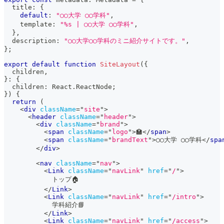
  title
:
{
default
:
"◯◯大学 ◯◯学科"
,
    template
:
"%s | ◯◯大学 ◯◯学科"
,
}
,
  description
:
"◯◯大学◯◯学科のミニ紹介サイトです。"
,
}
;
export
default
function
SiteLayout
(
{
  children
,
}
:
{
  children
:
React
.
ReactNode
;
}
)
{
return
(
<
div
className
=
"
site
"
>
<
header
className
=
"
header
"
>
<
div
className
=
"
brand
"
>
<
span
className
=
"
logo
"
>
🏫
</
span
>
<
span
className
=
"
brandText
"
>
◯◯大学 ◯◯学科
</
spa
</
div
>
<
nav
className
=
"
nav
"
>
<
Link
className
=
"
navLink
"
href
=
"
/
"
>
            トップ🏠
</
Link
>
<
Link
className
=
"
navLink
"
href
=
"
/intro
"
>
            学科紹介📘
</
Link
>
<
Link
className
=
"
navLink
"
href
=
"
/access
"
>