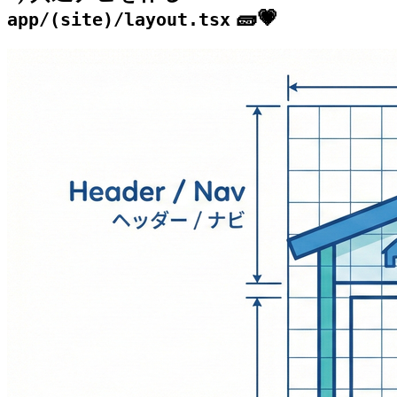
🧱💗
app/(site)/layout.tsx