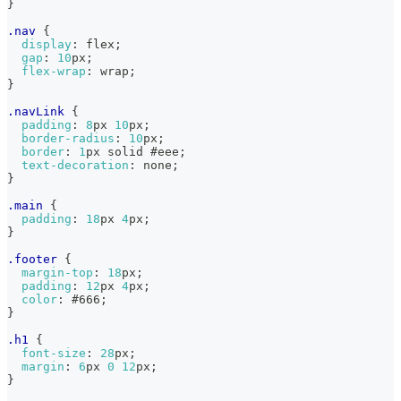
}
.nav
{
display
:
 flex
;
gap
:
10
px
;
flex-wrap
:
 wrap
;
}
.navLink
{
padding
:
8
px
10
px
;
border-radius
:
10
px
;
border
:
1
px
 solid 
#eee
;
text-decoration
:
 none
;
}
.main
{
padding
:
18
px
4
px
;
}
.footer
{
margin-top
:
18
px
;
padding
:
12
px
4
px
;
color
:
#666
;
}
.h1
{
font-size
:
28
px
;
margin
:
6
px
0
12
px
;
}