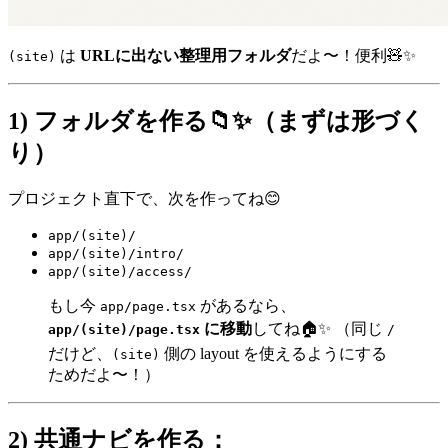
は
URLに出ない整理用フォルダ
だよ〜！便利🧸✨
(site)
1) フォルダを作る📁✨（まずは形づく
り）
プロジェクト直下で、次を作ってね😊
app/(site)/
app/(site)/intro/
app/(site)/access/
もし今
があるなら、
app/page.tsx
に移動
してね🏠✨ （同じ
app/(site)/page.tsx
/
だけど、
側の layout を使えるようにする
(site)
ためだよ〜！）
2) 共通ナビを作る：