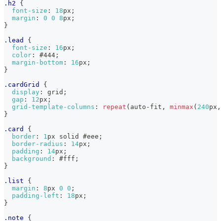
.h2
{
font-size
:
18
px
;
margin
:
0
0
8
px
;
}
.lead
{
font-size
:
16
px
;
color
:
#444
;
margin-bottom
:
16
px
;
}
.cardGrid
{
display
:
 grid
;
gap
:
12
px
;
grid-template-columns
:
repeat
(
auto-fit
,
minmax
(
240
px
,
}
.card
{
border
:
1
px
 solid 
#eee
;
border-radius
:
14
px
;
padding
:
14
px
;
background
:
#fff
;
}
.list
{
margin
:
8
px
0
0
;
padding-left
:
18
px
;
}
.note
{