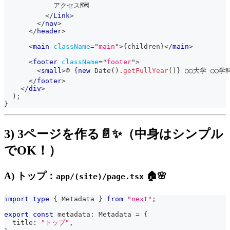
            アクセス🗺️
</
Link
>
</
nav
>
</
header
>
<
main
className
=
"
main
"
>
{
children
}
</
main
>
<
footer
className
=
"
footer
"
>
<
small
>
© 
{
new
Date
(
)
.
getFullYear
(
)
}
 ◯◯大学 ◯◯学科
</
footer
>
</
div
>
)
;
}
3) 3ページを作る📄✨（中身はシンプル
でOK！）
A) トップ：
🏠🌸
app/(site)/page.tsx
import
type
{
Metadata
}
from
"next"
;
export
const
 metadata
:
Metadata
=
{
  title
:
"トップ"
,