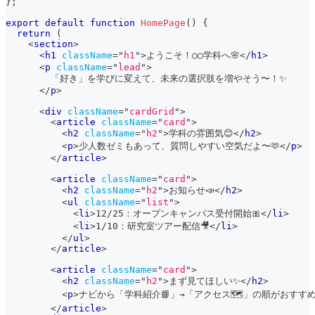
}
;
export
default
function
HomePage
(
)
{
return
(
<
section
>
<
h1
className
=
"
h1
"
>
ようこそ！◯◯学科へ🌸
</
h1
>
<
p
className
=
"
lead
"
>
        「好き」を学びに変えて、未来の選択肢を増やそう〜！✨
</
p
>
<
div
className
=
"
cardGrid
"
>
<
article
className
=
"
card
"
>
<
h2
className
=
"
h2
"
>
学科の雰囲気😊
</
h2
>
<
p
>
少人数ゼミもあって、質問しやすい空気だよ〜🫶
</
p
>
</
article
>
<
article
className
=
"
card
"
>
<
h2
className
=
"
h2
"
>
お知らせ📣
</
h2
>
<
ul
className
=
"
list
"
>
<
li
>
12/25：オープンキャンパス受付開始🎀
</
li
>
<
li
>
1/10：研究室ツアー配信🎥
</
li
>
</
ul
>
</
article
>
<
article
className
=
"
card
"
>
<
h2
className
=
"
h2
"
>
まず見てほしい✨
</
h2
>
<
p
>
ナビから「学科紹介📘」→「アクセス🗺️」の順がおすす
</
article
>