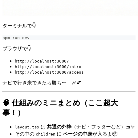
ターミナルで👇
npm run dev
ブラウザで👇
http://localhost:3000/
http://localhost:3000/intro
http://localhost:3000/access
ナビで行き来できたら勝ち〜！🎉💕
🧠 仕組みのミニまとめ（ここ超大
事！）
は
共通の外枠
（ナビ・フッターなど）🧱✨
layout.tsx
その中の
に
ページの中身
が入るよ📦
children