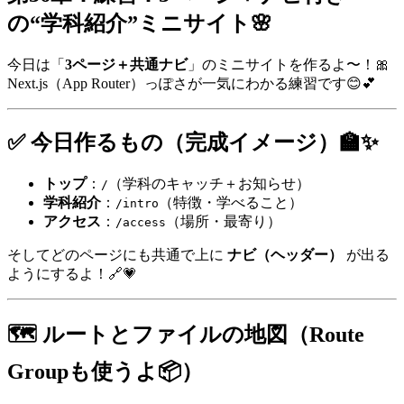
の“学科紹介”ミニサイト🌸
今日は「
3ページ＋共通ナビ
」のミニサイトを作るよ〜！🎀
Next.js（App Router）っぽさが一気にわかる練習です😊💕
✅ 今日作るもの（完成イメージ）🏫✨
トップ
：
（学科のキャッチ＋お知らせ）
/
学科紹介
：
（特徴・学べること）
/intro
アクセス
：
（場所・最寄り）
/access
そしてどのページにも共通で上に
ナビ（ヘッダー）
が出る
ようにするよ！🔗💗
🗺️ ルートとファイルの地図（Route
Groupも使うよ📦）