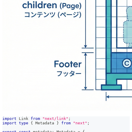
import
Link
from
"next/link"
;
import
type
{
Metadata
}
from
"next"
;
export
const
 metadata
:
Metadata
=
{