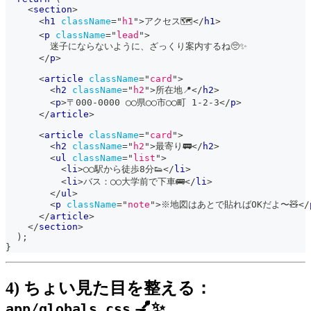
<
section
>
<
h1
className
=
"
h1
"
>
アクセス🗺️
</
h1
>
<
p
className
=
"
lead
"
>
        迷子にならないように、ざっくり案内するね🥺✨
</
p
>
<
article
className
=
"
card
"
>
<
h2
className
=
"
h2
"
>
所在地📍
</
h2
>
<
p
>
〒000-0000 ◯◯県◯◯市◯◯町 1-2-3
</
p
>
</
article
>
<
article
className
=
"
card
"
>
<
h2
className
=
"
h2
"
>
最寄り🚃
</
h2
>
<
ul
className
=
"
list
"
>
<
li
>
◯◯駅から徒歩8分👟
</
li
>
<
li
>
バス：◯◯大学前で下車🚌
</
li
>
</
ul
>
<
p
className
=
"
note
"
>
※地図はあとで貼ればOKだよ〜🧸
</
</
article
>
</
section
>
)
;
}
4) ちょい見た目を整える：
💅✨
app/globals.css