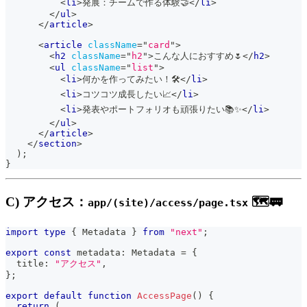
<
li
>
発展：チームで作る体験🤝
</
li
>
</
ul
>
</
article
>
<
article
className
=
"
card
"
>
<
h2
className
=
"
h2
"
>
こんな人におすすめ🌷
</
h2
>
<
ul
className
=
"
list
"
>
<
li
>
何かを作ってみたい！🛠️
</
li
>
<
li
>
コツコツ成長したい📈
</
li
>
<
li
>
発表やポートフォリオも頑張りたい📚✨
</
li
>
</
ul
>
</
article
>
</
section
>
)
;
}
C) アクセス：
🗺️🚃
app/(site)/access/page.tsx
import
type
{
Metadata
}
from
"next"
;
export
const
 metadata
:
Metadata
=
{
  title
:
"アクセス"
,
}
;
export
default
function
AccessPage
(
)
{
return
(