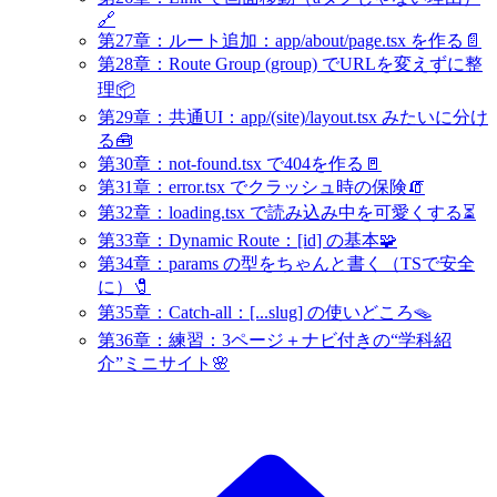
🔗
第27章：ルート追加：app/about/page.tsx を作る📄
第28章：Route Group (group) でURLを変えずに整
理📦
第29章：共通UI：app/(site)/layout.tsx みたいに分け
る🧰
第30章：not-found.tsx で404を作る🚪
第31章：error.tsx でクラッシュ時の保険🧯
第32章：loading.tsx で読み込み中を可愛くする⏳
第33章：Dynamic Route：[id] の基本🧩
第34章：params の型をちゃんと書く（TSで安全
に）🧷
第35章：Catch-all：[...slug] の使いどころ🪤
第36章：練習：3ページ＋ナビ付きの“学科紹
介”ミニサイト🌸