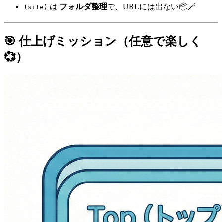
は
フォルダ整理
で、URLには出ない📦🪄
(site)
🎯 仕上げミッション（任意で楽しく
💞）