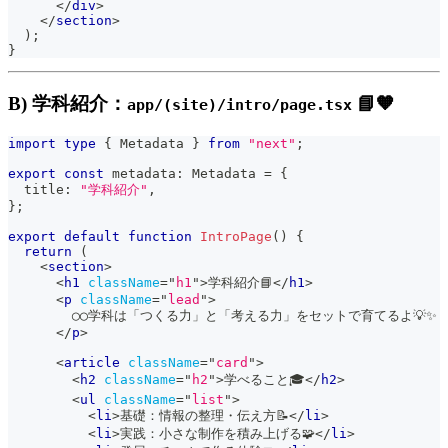
</
div
>
</
section
>
)
;
}
B) 学科紹介：
📘🧡
app/(site)/intro/page.tsx
import
type
{
Metadata
}
from
"next"
;
export
const
 metadata
:
Metadata
=
{
  title
:
"学科紹介"
,
}
;
export
default
function
IntroPage
(
)
{
return
(
<
section
>
<
h1
className
=
"
h1
"
>
学科紹介📘
</
h1
>
<
p
className
=
"
lead
"
>
        ◯◯学科は「つくる力」と「考える力」をセットで育てるよ💡✨
</
p
>
<
article
className
=
"
card
"
>
<
h2
className
=
"
h2
"
>
学べること🎓
</
h2
>
<
ul
className
=
"
list
"
>
<
li
>
基礎：情報の整理・伝え方📝
</
li
>
<
li
>
実践：小さな制作を積み上げる🧩
</
li
>