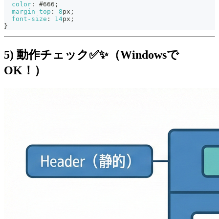
color
:
#666
;
margin-top
:
8
px
;
font-size
:
14
px
;
}
5) 動作チェック✅✨（Windowsで
OK！）