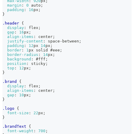
max-width
:
920
px
;
margin
:
0
 auto
;
padding
:
16
px
;
}
.header
{
display
:
 flex
;
gap
:
16
px
;
align-items
:
 center
;
justify-content
:
 space-between
;
padding
:
12
px
14
px
;
border
:
1
px
 solid 
#eee
;
border-radius
:
14
px
;
background
:
#fff
;
position
:
 sticky
;
top
:
12
px
;
}
.brand
{
display
:
 flex
;
align-items
:
 center
;
gap
:
10
px
;
}
.logo
{
font-size
:
22
px
;
}
.brandText
{
font-weight
:
700
;