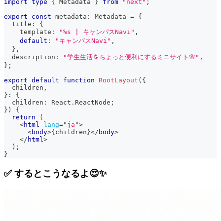
import
type
{
Metadata
}
from
"next"
;
export
const
 metadata
:
Metadata
=
{
  title
:
{
    template
:
"%s | キャンパスNavi"
,
default
:
"キャンパスNavi"
,
}
,
  description
:
"学生生活をちょっと便利にするミニサイト🌸"
,
}
;
export
default
function
RootLayout
(
{
  children
,
}
:
{
  children
:
React
.
ReactNode
;
}
)
{
return
(
<
html
lang
=
"
ja
"
>
<
body
>
{
children
}
</
body
>
</
html
>
)
;
}
✅ するとこうなるよ😍✨