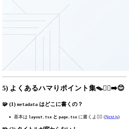
5) よくあるハマりポイント集🪤😵‍💫➡️😊
🧩 (1)
はどこに書くの？
metadata
基本は
と
に書くよ🙆‍♀️ (
Next.js
)
layout.tsx
page.tsx