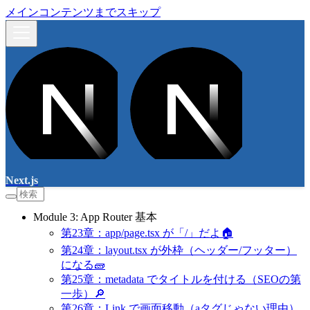
メインコンテンツまでスキップ
Next.js
Module 3: App Router 基本
第23章：app/page.tsx が「/」だよ🏠
第24章：layout.tsx が外枠（ヘッダー/フッター）
になる🧱
第25章：metadata でタイトルを付ける（SEOの第
一歩）🔎
第26章：Link で画面移動（aタグじゃない理由）