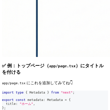
✅ 例：トップページ（
）にタイトル
app/page.tsx
を付ける
にこれを追加してみてね👇
app/page.tsx
import
type
{
Metadata
}
from
"next"
;
export
const
 metadata
:
Metadata
=
{
  title
:
"ホーム"
,
}
;