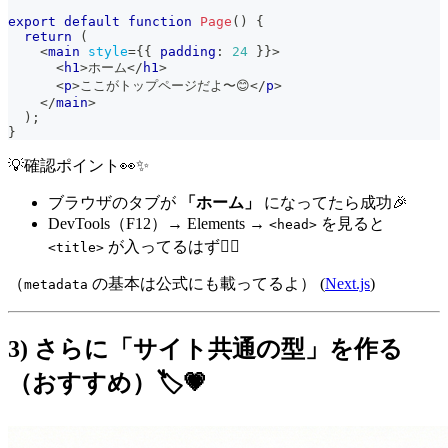
export
default
function
Page
(
)
{
return
(
<
main
style
=
{
{
 padding
:
24
}
}
>
<
h1
>
ホーム
</
h1
>
<
p
>
ここがトップページだよ〜😊
</
p
>
</
main
>
)
;
}
💡確認ポイント👀✨
ブラウザのタブが
「ホーム」
になってたら成功🎉
DevTools（F12）→ Elements →
を見ると
<head>
が入ってるはず🙆‍♀️
<title>
（
の基本は公式にも載ってるよ） (
Next.js
)
metadata
3) さらに「サイト共通の型」を作る
（おすすめ）🏷️💗