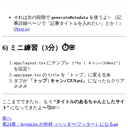
それは次の段階で
を使うよ✨ （記
generateMetadata
事詳細ページで「記事タイトルを入れたい」とか！）
(
Next.js
)
6) ミニ練習（3分）⏱️🌸
にテンプレ（
）
app/layout.tsx
"%s | キャンパスNavi"
を設定✨
の
を「トップ」に変える🎀
app/page.tsx
title
タブが
「トップ | キャンパスNavi」
になったらクリア
🎉🎉🎉
ここまでできたら、もう
“タイトルのあるちゃんとしたサイ
ト”
になってきたよ〜🥰📛✨
前へ
第24章：layout.tsx が外枠（ヘッダー/フッター）になる🧱