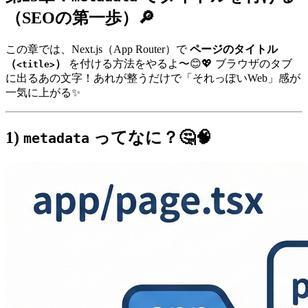
（SEOの第一歩）🔎
この章では、Next.js（App Router）で
ページのタイトル
（
）
を付ける方法をやるよ〜😊💖 ブラウザのタブ
<title>
に出るあの文字！あれが整うだけで「それっぽいWeb」感が
一気に上がる✨
1)
ってなに？🤔🧠
metadata