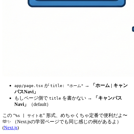
が
→
「ホーム | キャン
app/page.tsx
title: "ホーム"
パスNavi」
もしページ側で
を書かない →
「キャンパス
title
Navi」
（default）
この “
” 形式、めちゃくちゃ定番で便利だよ〜
%s | サイト名
🫶✨ （Next.jsの学習ページでも同じ感じの例があるよ）
(
Next.js
)