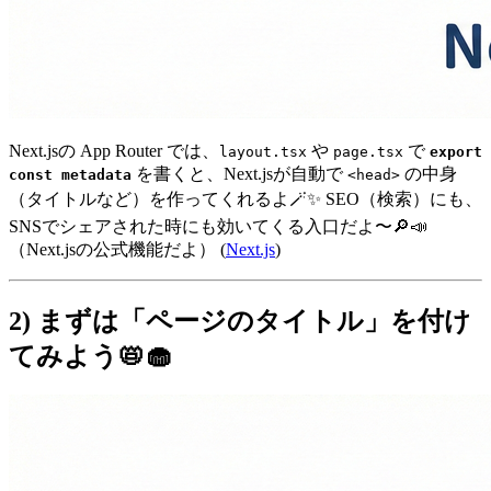
Next.jsの App Router では、
や
で
layout.tsx
page.tsx
export
を書くと、Next.jsが自動で
の中身
const metadata
<head>
（タイトルなど）を作ってくれるよ🪄✨ SEO（検索）にも、
SNSでシェアされた時にも効いてくる入口だよ〜🔎📣
（Next.jsの公式機能だよ） (
Next.js
)
2) まずは「ページのタイトル」を付け
てみよう📛🧁