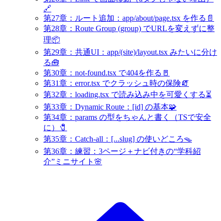
🔗
第27章：ルート追加：app/about/page.tsx を作る📄
第28章：Route Group (group) でURLを変えずに整
理📦
第29章：共通UI：app/(site)/layout.tsx みたいに分け
る🧰
第30章：not-found.tsx で404を作る🚪
第31章：error.tsx でクラッシュ時の保険🧯
第32章：loading.tsx で読み込み中を可愛くする⏳
第33章：Dynamic Route：[id] の基本🧩
第34章：params の型をちゃんと書く（TSで安全
に）🧷
第35章：Catch-all：[...slug] の使いどころ🪤
第36章：練習：3ページ＋ナビ付きの“学科紹
介”ミニサイト🌸