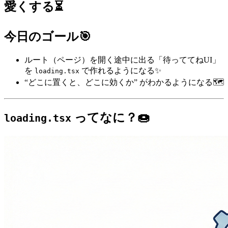
愛くする⏳
今日のゴール🎯
ルート（ページ）を開く途中に出る「待っててねUI」
を
で作れるようになる✨
loading.tsx
“どこに置くと、どこに効くか” がわかるようになる🗺️
ってなに？🍩
loading.tsx