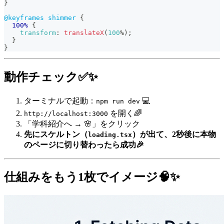
}
@keyframes
 shimmer
{
100%
{
transform
:
translateX
(
100
%
)
;
}
}
動作チェック✅✨
ターミナルで起動：
💻
npm run dev
を開く🌈
http://localhost:3000
「学科紹介へ → 🌸」をクリック
先にスケルトン（
）が出て、2秒後に本物
loading.tsx
のページに切り替わったら成功🎉
仕組みをもう1枚でイメージ🧠✨