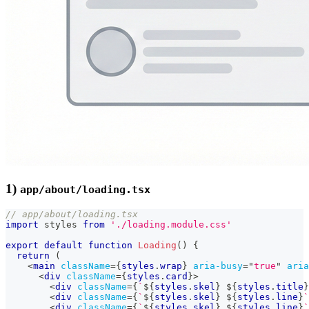
1)
app/about/loading.tsx
// app/about/loading.tsx
import
styles
from
'./loading.module.css'
export
default
function
Loading
(
)
{
return
(
<
main
className
=
{
styles
.
wrap
}
aria-busy
=
"
true
"
aria
<
div
className
=
{
styles
.
card
}
>
<
div
className
=
{
`
${
styles
.
skel
}
${
styles
.
title
}
<
div
className
=
{
`
${
styles
.
skel
}
${
styles
.
line
}
`
<
div
className
=
{
`
${
styles
.
skel
}
${
styles
.
line
}
`