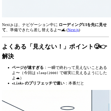
Next.js は、ナビゲーション中に
ローディングUIを先に見せ
て
、準備できたら差し替えるよ〜🌊 (
Next.js
)
よくある「見えない！」ポイント🥲👉
解決
ページが速すぎる
：一瞬で終わって見えないことある
よ〜（今回は
で確実に見えるようにした
sleep(2000)
よ🐢）
のプリフェッチで速い
：本番だと
<Link>