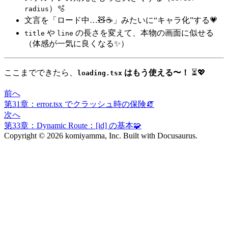
）🫧
radius
文言を「ロード中…🧸☕」みたいに“キャラ化”する💗
や
の長さを変えて、本物の画面に似せる
title
line
（体感が一気に良くなる✨）
ここまでできたら、
はもう使える〜！
⏳💖
loading.tsx
前へ
第31章：error.tsx でクラッシュ時の保険🧯
次へ
第33章：Dynamic Route：[id] の基本🧩
Copyright © 2026 komiyamma, Inc. Built with Docusaurus.