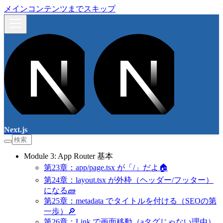
メインコンテンツまでスキップ
Next.js
Module 3: App Router 基本
第23章：app/page.tsx が「/」だよ🏠
第24章：layout.tsx が外枠（ヘッダー/フッター）
になる🧱
第25章：metadata でタイトルを付ける（SEOの第
一歩）🔎
第26章：Link で画面移動（aタグじゃない理由）