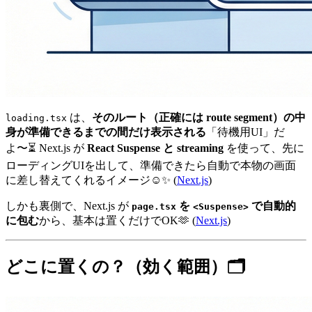
は、
そのルート（正確には route segment）の中
loading.tsx
身が準備できるまでの間だけ表示される
「待機用UI」だ
よ〜⏳ Next.js が
React Suspense と streaming
を使って、先に
ローディングUIを出して、準備できたら自動で本物の画面
に差し替えてくれるイメージ☺️✨ (
Next.js
)
しかも裏側で、Next.js が
を
で自動的
page.tsx
<Suspense>
に包む
から、基本は置くだけでOK🫶 (
Next.js
)
どこに置くの？（効く範囲）🗂️