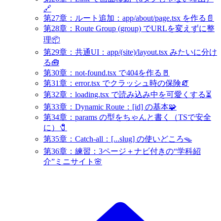
🔗
第27章：ルート追加：app/about/page.tsx を作る📄
第28章：Route Group (group) でURLを変えずに整
理📦
第29章：共通UI：app/(site)/layout.tsx みたいに分け
る🧰
第30章：not-found.tsx で404を作る🚪
第31章：error.tsx でクラッシュ時の保険🧯
第32章：loading.tsx で読み込み中を可愛くする⏳
第33章：Dynamic Route：[id] の基本🧩
第34章：params の型をちゃんと書く（TSで安全
に）🧷
第35章：Catch-all：[...slug] の使いどころ🪤
第36章：練習：3ページ＋ナビ付きの“学科紹
介”ミニサイト🌸