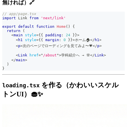
無ければ）🔗
// app/page.tsx
import
Link
from
'next/link'
export
default
function
Home
(
)
{
return
(
<
main
style
=
{
{
 padding
:
24
}
}
>
<
h1
style
=
{
{
 margin
:
0
}
}
>
ホーム🏠
</
h1
>
<
p
>
次のページでローディングを見てみよ〜💗
</
p
>
<
Link
href
=
"
/about
"
>
学科紹介へ → 🌸
</
Link
>
</
main
>
)
}
を作る（かわいいスケル
loading.tsx
トンUI）🧁✨