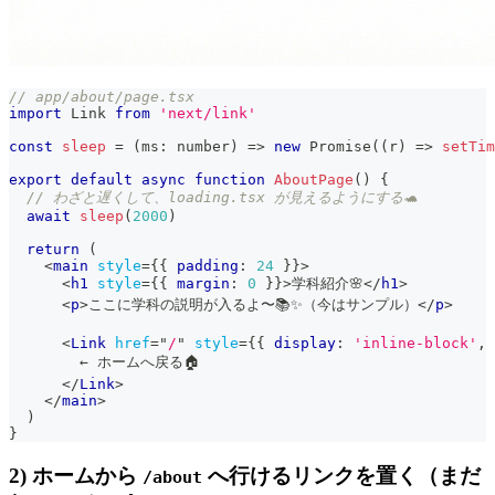
// app/about/page.tsx
import
Link
from
'next/link'
const
sleep
=
(
ms
:
number
)
=>
new
Promise
(
(
r
)
=>
setTim
export
default
async
function
AboutPage
(
)
{
// わざと遅くして、loading.tsx が見えるようにする🐢
await
sleep
(
2000
)
return
(
<
main
style
=
{
{
 padding
:
24
}
}
>
<
h1
style
=
{
{
 margin
:
0
}
}
>
学科紹介🌸
</
h1
>
<
p
>
ここに学科の説明が入るよ〜📚✨（今はサンプル）
</
p
>
<
Link
href
=
"
/
"
style
=
{
{
 display
:
'inline-block'
,
 
        ← ホームへ戻る🏠
</
Link
>
</
main
>
)
}
2) ホームから
へ行けるリンクを置く（まだ
/about