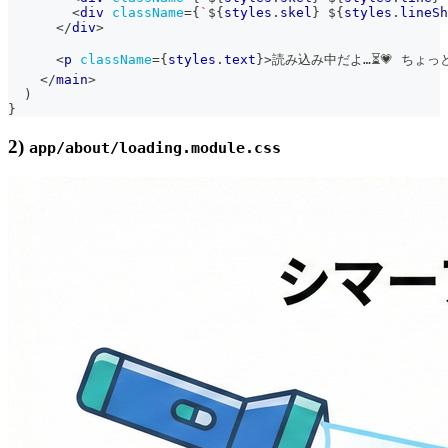
<
div
className
=
{
`
${
styles
.
skel
}
${
styles
.
lineSh
</
div
>
<
p
className
=
{
styles
.
text
}
>
読み込み中だよ…⏳💗 ちょっ
</
main
>
)
}
2)
app/about/loading.module.css