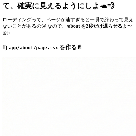
て、確実に見えるようにしよ🐢💨
ローディングって、ページが速すぎると一瞬で終わって見え
ないことがあるの🥲 なので、
/about を2秒だけ遅らせる
よ〜
⏳✨
1)
を作る📄
app/about/page.tsx