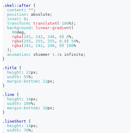
.skel
::after
{
content
:
""
;
position
:
 absolute
;
inset
:
0
;
transform
:
translateX
(
-100
%
)
;
background
:
linear-gradient
(
90
deg
,
rgba
(
241
,
242
,
246
,
0
)
0
%
,
rgba
(
255
,
255
,
255
,
0.9
)
50
%
,
rgba
(
241
,
242
,
246
,
0
)
100
%
)
;
animation
:
 shimmer 
1.1
s
 infinite
;
}
.title
{
height
:
22
px
;
width
:
55
%
;
margin-bottom
:
12
px
;
}
.line
{
height
:
14
px
;
width
:
100
%
;
margin-bottom
:
10
px
;
}
.lineShort
{
height
:
14
px
;
width
:
70
%
;