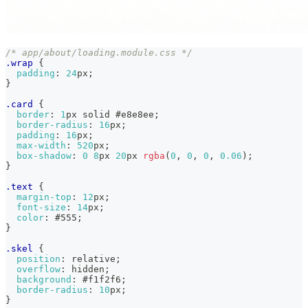
/* app/about/loading.module.css */
.wrap
{
padding
:
24
px
;
}
.card
{
border
:
1
px
 solid 
#e8e8ee
;
border-radius
:
16
px
;
padding
:
16
px
;
max-width
:
520
px
;
box-shadow
:
0
8
px
20
px
rgba
(
0
,
0
,
0
,
0.06
)
;
}
.text
{
margin-top
:
12
px
;
font-size
:
14
px
;
color
:
#555
;
}
.skel
{
position
:
 relative
;
overflow
:
 hidden
;
background
:
#f1f2f6
;
border-radius
:
10
px
;
}