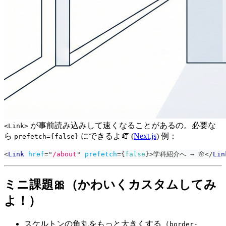
が事前読み込みして速くなることがあるの。必要な
<Link>
ら
にできるよ🧯 (
Next.js
) 例：
prefetch={false}
<
Link
href
=
"
/about
"
prefetch
=
{
false
}
>
学科紹介へ → 🌸
</
Lin
ミニ課題🎀（かわいくカスタムしてみ
よ！）
スケルトンの角丸をもっと大きくする（
border-