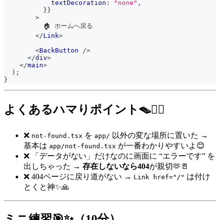
            textDecoration
:
"none"
,
}
}
>
          🏠 ホームへ戻る
</
Link
>
<
BackButton
/>
</
div
>
</
main
>
)
;
}
よくあるハマりポイント🪤😵‍💫
❌
を
以外の変な場所に置いた →
not-found.tsx
app/
基本は
が一番わかりやすいよ😊
app/not-found.tsx
❌ 「データがない」だけなのに画面に “エラーです” を
出しちゃった →
存在しないなら404
が親切🫶🚪
❌ 404ページに戻り道がない →
は付け
Link href="/"
とくと神✨🙏
ミニ練習🎯✨（10分）