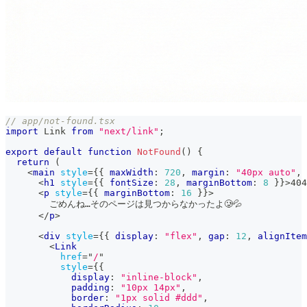
// app/not-found.tsx
import
Link
from
"next/link"
;
export
default
function
NotFound
(
)
{
return
(
<
main
style
=
{
{
 maxWidth
:
720
,
 margin
:
"40px auto"
,
 
<
h1
style
=
{
{
 fontSize
:
28
,
 marginBottom
:
8
}
}
>
404
<
p
style
=
{
{
 marginBottom
:
16
}
}
>
        ごめんね…そのページは見つからなかったよ🥲💦
</
p
>
<
div
style
=
{
{
 display
:
"flex"
,
 gap
:
12
,
 alignItem
<
Link
href
=
"
/
"
style
=
{
{
            display
:
"inline-block"
,
            padding
:
"10px 14px"
,
            border
:
"1px solid #ddd"
,