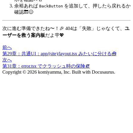
余裕あれば
を追加して、押したら戻れるか
BackButton
確認🔙😊
次に進む準備できたね〜！🎉 404は「失敗」じゃなくて、
ユ
ーザーを救う案内板
だよ🪧💖
前へ
第29章：共通UI：app/(site)/layout.tsx みたいに分ける🧰
次へ
第31章：error.tsx でクラッシュ時の保険🧯
Copyright © 2026 komiyamma, Inc. Built with Docusaurus.