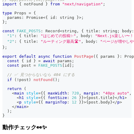
import
{
 notFound 
}
from
"next/navigation"
;
type
Props
=
{
  params
:
Promise
<
{
 id
:
string
}
>
;
}
;
const
FAKE_POSTS
:
Record
<
string
,
{
 title
:
string
;
 body
:
"1"
:
{
 title
:
"はじめての投稿✨"
,
 body
:
"Next.js楽しい〜！
"2"
:
{
 title
:
"ルーティング最高🛣️"
,
 body
:
"ページが増やしや
}
;
export
default
async
function
PostPage
(
{
 params 
}
:
Prop
const
{
 id 
}
=
await
 params
;
const
 post 
=
FAKE_POSTS
[
id
]
;
// ✅ 見つからないなら 404 にする
if
(
!
post
)
notFound
(
)
;
return
(
<
main
style
=
{
{
 maxWidth
:
720
,
 margin
:
"40px auto"
,
 
<
h1
style
=
{
{
 fontSize
:
26
}
}
>
{
post
.
title
}
</
h1
>
<
p
style
=
{
{
 marginTop
:
12
}
}
>
{
post
.
body
}
</
p
>
</
main
>
)
;
}
動作チェック👀✨