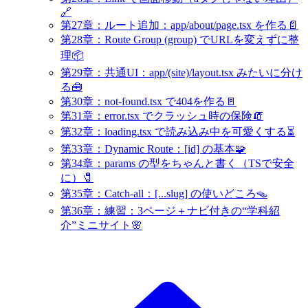
🔗
第27章：ルート追加：app/about/page.tsx を作る📄
第28章：Route Group (group) でURLを変えずに整
理📦
第29章：共通UI：app/(site)/layout.tsx みたいに分け
る🧰
第30章：not-found.tsx で404を作る🚪
第31章：error.tsx でクラッシュ時の保険🧯
第32章：loading.tsx で読み込み中を可愛くする⏳
第33章：Dynamic Route：[id] の基本🧩
第34章：params の型をちゃんと書く（TSで安全
に）🧷
第35章：Catch-all：[...slug] の使いどころ🪤
第36章：練習：3ページ＋ナビ付きの“学科紹
介”ミニサイト🌸