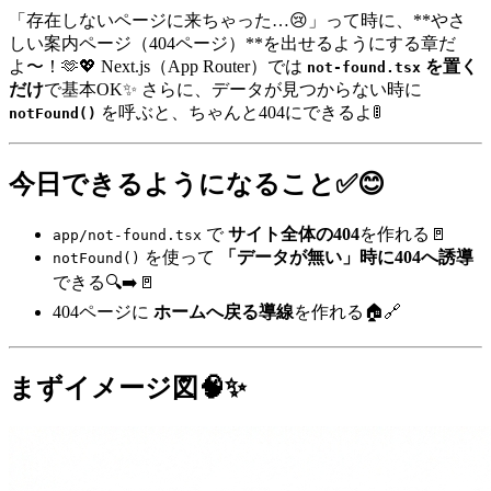
「存在しないページに来ちゃった…😢」って時に、**やさ
しい案内ページ（404ページ）**を出せるようにする章だ
よ〜！🫶💖 Next.js（App Router）では
を置く
not-found.tsx
だけ
で基本OK✨ さらに、データが見つからない時に
を呼ぶと、ちゃんと404にできるよ🚦
notFound()
今日できるようになること✅😊
で
サイト全体の404
を作れる🚪
app/not-found.tsx
を使って
「データが無い」時に404へ誘導
notFound()
できる🔍➡️🚪
404ページに
ホームへ戻る導線
を作れる🏠🔗
まずイメージ図🧠✨