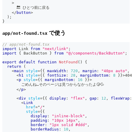
>
      🔙 ひとつ前に戻る
</
button
>
)
;
}
で使う
app/not-found.tsx
// app/not-found.tsx
import
Link
from
"next/link"
;
import
{
BackButton
}
from
"@/components/BackButton"
;
export
default
function
NotFound
(
)
{
return
(
<
main
style
=
{
{
 maxWidth
:
720
,
 margin
:
"40px auto"
,
 
<
h1
style
=
{
{
 fontSize
:
28
,
 marginBottom
:
8
}
}
>
404
<
p
style
=
{
{
 marginBottom
:
16
}
}
>
        ごめんね…そのページは見つからなかったよ🥲💦
</
p
>
<
div
style
=
{
{
 display
:
"flex"
,
 gap
:
12
,
 flexWrap
:
<
Link
href
=
"
/
"
style
=
{
{
            display
:
"inline-block"
,
            padding
:
"10px 14px"
,
            border
:
"1px solid #ddd"
,
            borderRadius
:
10
,