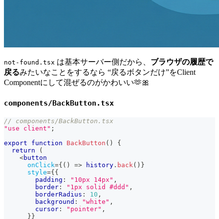
は基本サーバー側だから、
ブラウザの履歴で
not-found.tsx
戻る
みたいなことをするなら “戻るボタンだけ”をClient
Componentにして混ぜるのがかわいい🫶🎀
components/BackButton.tsx
// components/BackButton.tsx
"use client"
;
export
function
BackButton
(
)
{
return
(
<
button
onClick
=
{
(
)
=>
 history
.
back
(
)
}
style
=
{
{
        padding
:
"10px 14px"
,
        border
:
"1px solid #ddd"
,
        borderRadius
:
10
,
        background
:
"white"
,
        cursor
:
"pointer"
,
}
}