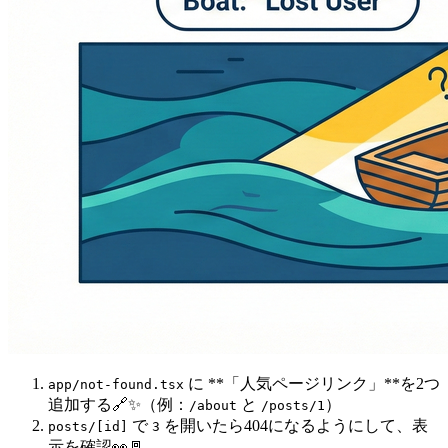
に **「人気ページリンク」**を2つ
app/not-found.tsx
追加する🔗✨（例：
と
）
/about
/posts/1
で
を開いたら404になるようにして、表
posts/[id]
3
示を確認👀🚪