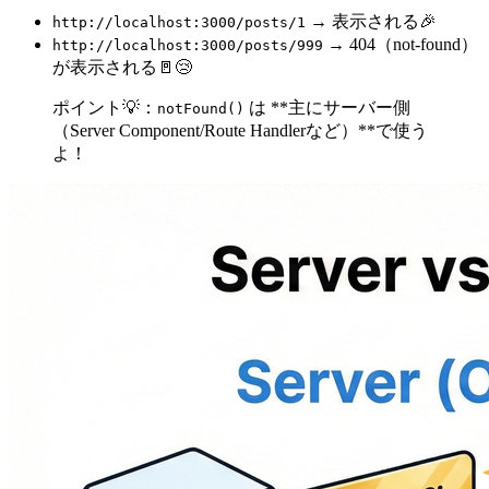
→ 表示される🎉
http://localhost:3000/posts/1
→ 404（not-found）
http://localhost:3000/posts/999
が表示される🚪😢
ポイント💡：
は **主にサーバー側
notFound()
（Server Component/Route Handlerなど）**で使う
よ！