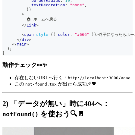
            borderRadius
:
10
,
            textDecoration
:
"none"
,
}
}
>
          🏠 ホームへ戻る
</
Link
>
<
span
style
=
{
{
 color
:
"#666"
}
}
>
迷子になったらホー
</
div
>
</
main
>
)
;
}
動作チェック👀✨
存在しないURLへ行く：
http://localhost:3000/aaaa
この
が出たら成功🎉💖
not-found.tsx
2) 「データが無い」時に404へ：
を使おう🔍🚪
notFound()