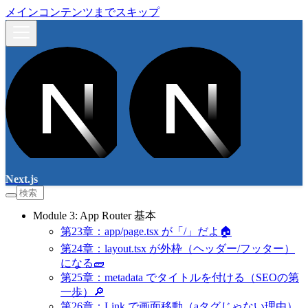
メインコンテンツまでスキップ
Next.js
Module 3: App Router 基本
第23章：app/page.tsx が「/」だよ🏠
第24章：layout.tsx が外枠（ヘッダー/フッター）
になる🧱
第25章：metadata でタイトルを付ける（SEOの第
一歩）🔎
第26章：Link で画面移動（aタグじゃない理由）