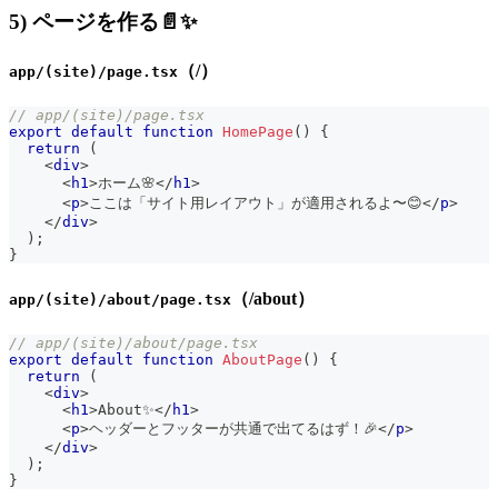
5) ページを作る📄✨
（/）
app/(site)/page.tsx
// app/(site)/page.tsx
export
default
function
HomePage
(
)
{
return
(
<
div
>
<
h1
>
ホーム🌸
</
h1
>
<
p
>
ここは「サイト用レイアウト」が適用されるよ〜😊
</
p
>
</
div
>
)
;
}
（/about）
app/(site)/about/page.tsx
// app/(site)/about/page.tsx
export
default
function
AboutPage
(
)
{
return
(
<
div
>
<
h1
>
About✨
</
h1
>
<
p
>
ヘッダーとフッターが共通で出てるはず！🎉
</
p
>
</
div
>
)
;
}