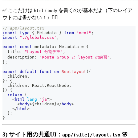
✅ ここだけは
/
を書くのが基本だよ（下のレイア
html
body
ウトには書かない！）🙅‍♀️
// app/layout.tsx
import
type
{
Metadata
}
from
"next"
;
import
"./globals.css"
;
export
const
 metadata
:
Metadata
=
{
  title
:
"Layout 分割デモ"
,
  description
:
"Route Group と layout の練習"
,
}
;
export
default
function
RootLayout
(
{
  children
,
}
:
{
  children
:
React
.
ReactNode
;
}
)
{
return
(
<
html
lang
=
"
ja
"
>
<
body
>
{
children
}
</
body
>
</
html
>
)
;
}
3) サイト用の共通UI：
🌸
app/(site)/layout.tsx