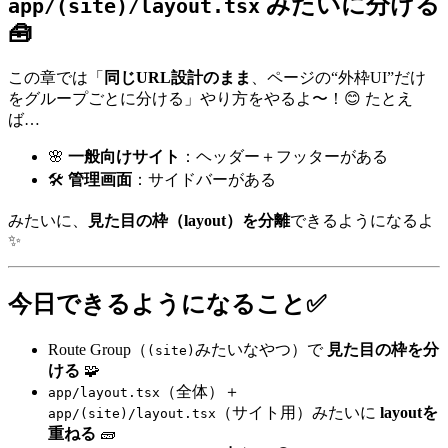
みたいに分ける
app/(site)/layout.tsx
🧰
この章では「
同じURL設計のまま
、ページの“外枠UI”だけ
をグループごとに分ける」やり方をやるよ〜！😊 たとえ
ば…
🌸
一般向けサイト
：ヘッダー＋フッターがある
🛠️
管理画面
：サイドバーがある
みたいに、
見た目の枠（layout）を分離
できるようになるよ
✨
今日できるようになること✅
Route Group（
みたいなやつ）で
見た目の枠を分
(site)
ける
🧩
（全体）＋
app/layout.tsx
（サイト用）みたいに
layoutを
app/(site)/layout.tsx
重ねる
🧱