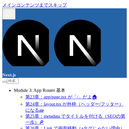
メインコンテンツまでスキップ
Next.js
Module 3: App Router 基本
第23章：app/page.tsx が「/」だよ🏠
第24章：layout.tsx が外枠（ヘッダー/フッター）
になる🧱
第25章：metadata でタイトルを付ける（SEOの第
一歩）🔎
第26章：Link で画面移動（aタグじゃない理由）