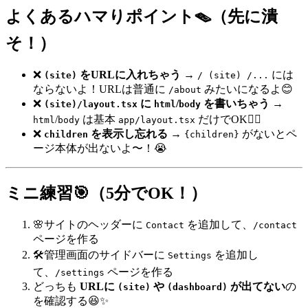
よくあるハマりポイント🪤（先に潰
そ！）
❌
をURLに入れちゃう
→
には
(site)
/ (site) /...
ならないよ！URLは普通に
みたいになるよ😊
/about
❌
に
/
を書いちゃう
→
(site)/layout.tsx
html
body
/
は基本
だけでOK🙆‍♀️
html
body
app/layout.tsx
❌
を表示し忘れる
→
がないとペ
children
{children}
ージ本体が出ないよ〜！😭
ミニ練習🎯（5分でOK！）
🌸サイトのヘッダーに
を追加して、
Contact
/contact
ページを作る
🛠️管理画面のサイドバーに
を追加し
Settings
て、
ページを作る
/settings
どっちも
URLに
や
が出てない
の
(site)
(dashboard)
を確認する😆✨