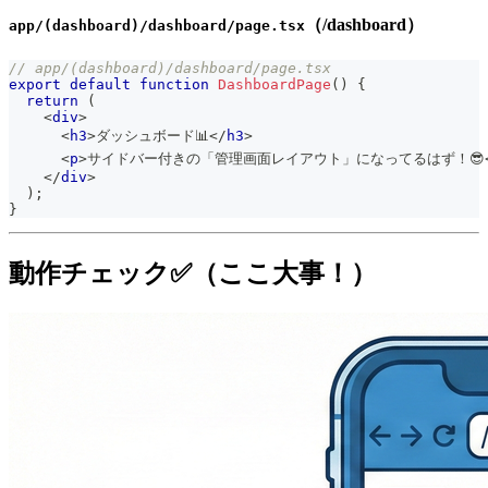
（/dashboard）
app/(dashboard)/dashboard/page.tsx
// app/(dashboard)/dashboard/page.tsx
export
default
function
DashboardPage
(
)
{
return
(
<
div
>
<
h3
>
ダッシュボード📊
</
h3
>
<
p
>
サイドバー付きの「管理画面レイアウト」になってるはず！😎
</
div
>
)
;
}
動作チェック✅（ここ大事！）