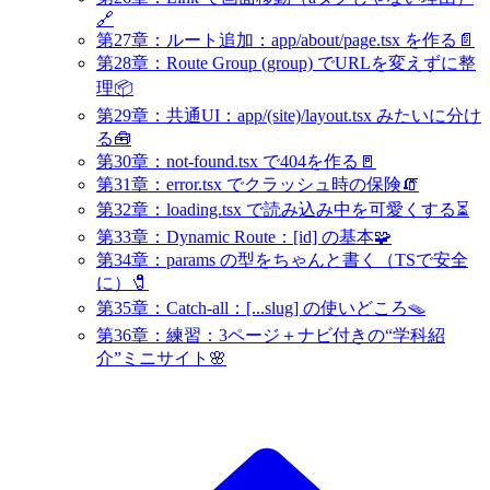
🔗
第27章：ルート追加：app/about/page.tsx を作る📄
第28章：Route Group (group) でURLを変えずに整
理📦
第29章：共通UI：app/(site)/layout.tsx みたいに分け
る🧰
第30章：not-found.tsx で404を作る🚪
第31章：error.tsx でクラッシュ時の保険🧯
第32章：loading.tsx で読み込み中を可愛くする⏳
第33章：Dynamic Route：[id] の基本🧩
第34章：params の型をちゃんと書く（TSで安全
に）🧷
第35章：Catch-all：[...slug] の使いどころ🪤
第36章：練習：3ページ＋ナビ付きの“学科紹
介”ミニサイト🌸