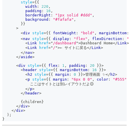
style
=
{
{
          width
:
220
,
          padding
:
16
,
          borderRight
:
"1px solid #ddd"
,
          background
:
"#fafafa"
,
}
}
>
<
div
style
=
{
{
 fontWeight
:
"bold"
,
 marginBottom
:
<
nav
style
=
{
{
 display
:
"flex"
,
 flexDirection
:
"
<
Link
href
=
"
/dashboard
"
>
Dashboard Home
</
Link
>
<
Link
href
=
"
/
"
>
← サイトに戻る
</
Link
>
</
nav
>
</
aside
>
<
div
style
=
{
{
 flex
:
1
,
 padding
:
20
}
}
>
<
header
style
=
{
{
 marginBottom
:
16
}
}
>
<
h2
style
=
{
{
 margin
:
0
}
}
>
管理画面 ✨
</
h2
>
<
p
style
=
{
{
 margin
:
"6px 0 0"
,
 color
:
"#555"
            ここはサイトとは別レイアウトだよ😊
</
p
>
</
header
>
{
children
}
</
div
>
</
div
>
)
;
}