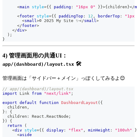
<
main
style
=
{
{
 padding
:
"16px 0"
}
}
>
{
children
}
</
m
<
footer
style
=
{
{
 paddingTop
:
12
,
 borderTop
:
"1px 
<
small
>
© 2025 My Site ✨
</
small
>
</
footer
>
</
div
>
)
;
}
4) 管理画面用の共通UI：
🛠️
app/(dashboard)/layout.tsx
管理画面は「サイドバー＋メイン」っぽくしてみるよ😊
// app/(dashboard)/layout.tsx
import
Link
from
"next/link"
;
export
default
function
DashboardLayout
(
{
  children
,
}
:
{
  children
:
React
.
ReactNode
;
}
)
{
return
(
<
div
style
=
{
{
 display
:
"flex"
,
 minHeight
:
"100vh"
}
<
aside