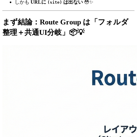
しかも
URLに
は出ない
😳✨
(site)
まず結論：Route Group は「フォルダ
整理＋共通UI分岐」📦💡