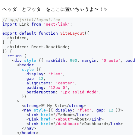
ヘッダーとフッターをここに置いちゃうよ〜！✨
// app/(site)/layout.tsx
import
Link
from
"next/link"
;
export
default
function
SiteLayout
(
{
  children
,
}
:
{
  children
:
React
.
ReactNode
;
}
)
{
return
(
<
div
style
=
{
{
 maxWidth
:
900
,
 margin
:
"0 auto"
,
 padd
<
header
style
=
{
{
          display
:
"flex"
,
          gap
:
12
,
          alignItems
:
"center"
,
          padding
:
"12px 0"
,
          borderBottom
:
"1px solid #ddd"
,
}
}
>
<
strong
>
🌸 My Site
</
strong
>
<
nav
style
=
{
{
 display
:
"flex"
,
 gap
:
12
}
}
>
<
Link
href
=
"
/
"
>
Home
</
Link
>
<
Link
href
=
"
/about
"
>
About
</
Link
>
<
Link
href
=
"
/dashboard
"
>
Dashboard
</
Link
>
</
nav
>
</
header
>