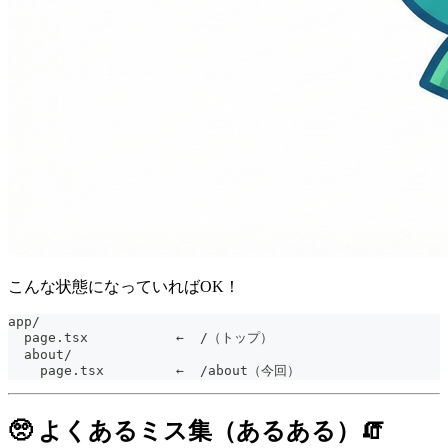
こんな状態になっていればOK！
app/
  page.tsx           ←  /（トップ）
  about/
    page.tsx         ←  /about（今回）
🥺 よくあるミス集（あるある）🧯