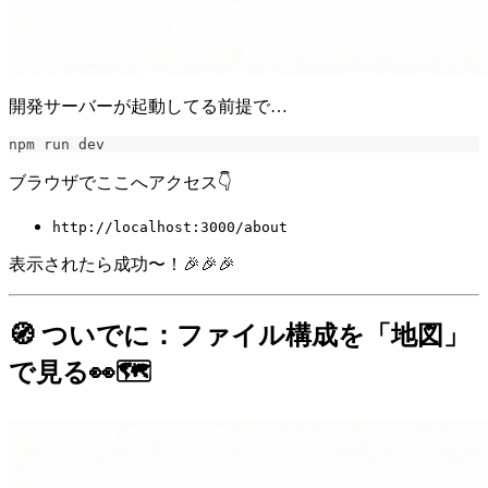
開発サーバーが起動してる前提で…
npm run dev
ブラウザでここへアクセス👇
http://localhost:3000/about
表示されたら成功〜！🎉🎉🎉
🧭 ついでに：ファイル構成を「地図」
で見る👀🗺️