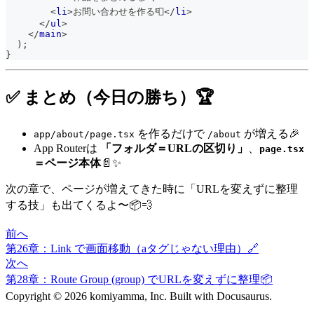
<
li
>
お問い合わせを作る📮
</
li
>
</
ul
>
</
main
>
)
;
}
✅ まとめ（今日の勝ち）🏆
を作るだけで
が増える🎉
app/about/page.tsx
/about
App Routerは
「フォルダ＝URLの区切り」
、
page.tsx
＝ページ本体
📄✨
次の章で、ページが増えてきた時に「URLを変えずに整理
する技」も出てくるよ〜📦💨
前へ
第26章：Link で画面移動（aタグじゃない理由）🔗
次へ
第28章：Route Group (group) でURLを変えずに整理📦
Copyright © 2026 komiyamma, Inc. Built with Docusaurus.