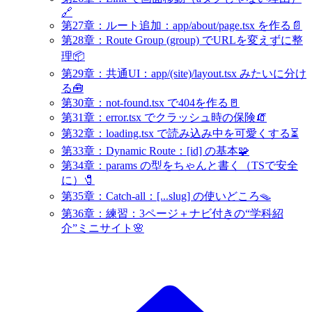
🔗
第27章：ルート追加：app/about/page.tsx を作る📄
第28章：Route Group (group) でURLを変えずに整
理📦
第29章：共通UI：app/(site)/layout.tsx みたいに分け
る🧰
第30章：not-found.tsx で404を作る🚪
第31章：error.tsx でクラッシュ時の保険🧯
第32章：loading.tsx で読み込み中を可愛くする⏳
第33章：Dynamic Route：[id] の基本🧩
第34章：params の型をちゃんと書く（TSで安全
に）🧷
第35章：Catch-all：[...slug] の使いどころ🪤
第36章：練習：3ページ＋ナビ付きの“学科紹
介”ミニサイト🌸