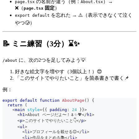
の名前が違う（例：
）→
page.tsx
About.tsx
❌（
固定
）
page.tsx
を忘れた → ⚠️（表示できなくて泣く
export default
やつ🥲）
📝 ミニ練習（3分）⌛✨
に、次の2つを足してみよう💡
/about
好きな絵文字を増やす（3個以上！）😍
「このサイトでやりたいこと」を箇条書きで書く📌
例：
export
default
function
AboutPage
(
)
{
return
(
<
main
style
=
{
{
 padding
:
24
}
}
>
<
h1
>
About ページだよ〜！🌷✨💖
</
h1
>
<
p
>
このサイトでやりたいこと👇
</
p
>
<
ul
>
<
li
>
プロフィールを載せる😊
</
li
>
<
li
>
作品をまとめる📚
</
li
>