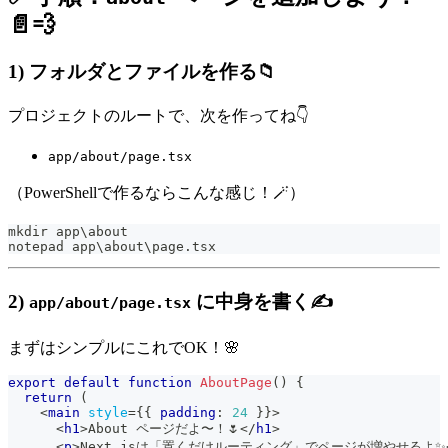
📄💨
1) フォルダとファイルを作る📁
プロジェクトのルートで、次を作ってね👇
app/about/page.tsx
（PowerShellで作るならこんな感じ！🪄）
mkdir app\about
notepad app\about\page.tsx
2)
に中身を書く✍️
app/about/page.tsx
まずはシンプルにこれでOK！🌸
export
default
function
AboutPage
(
)
{
return
(
<
main
style
=
{
{
 padding
:
24
}
}
>
<
h1
>
About ページだよ〜！🌷
</
h1
>
<
p
>
Next.jsは「置くだけルーティング」でページが増やせるよ✨