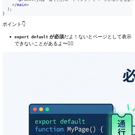
</
main
>
)
;
}
ポイント👇
が必須
だよ！ないとページとして表示
export default
できないことがあるよ〜😵‍💫