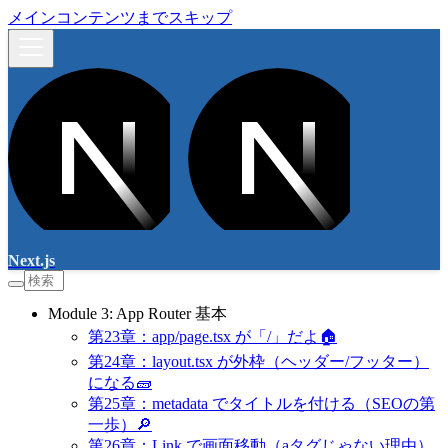
メインコンテンツまでスキップ
Next.js
Module 3: App Router 基本
第23章：app/page.tsx が「/」だよ🏠
第24章：layout.tsx が外枠（ヘッダー/フッター）
になる🧱
第25章：metadata でタイトルを付ける（SEOの第
一歩）🔎
第26章：Link で画面移動（aタグじゃない理由）