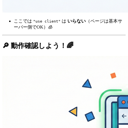
ここでは
は
いらない
（ページは基本サ
"use client"
ーバー側でOK）🧊
🔎 動作確認しよう！🌈