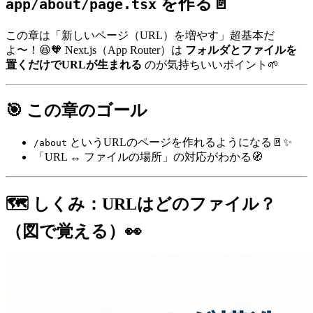
を作る📄
app/about/page.tsx
この章は「新しいページ（URL）を増やす」超基本だ
よ〜！😆🧡 Next.js（App Router）は
フォルダとファイルを
置くだけでURLが生まれる
のが気持ちいいポイント🌱
🎯 この章のゴール
というURLのページを作れるようになる🚪✨
/about
「URL ↔ ファイルの場所」の対応がわかる🧭
🗺️ しくみ：URLはどのファイル？
（図で覚える）👀