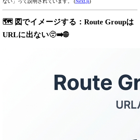
ない」って説明されています。 (
Next.js
)
🗺️ 図でイメージする：Route Groupは
URLに出ない🫥➡️🌐