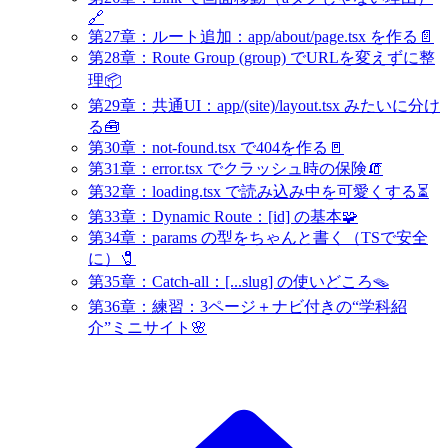
🔗
第27章：ルート追加：app/about/page.tsx を作る📄
第28章：Route Group (group) でURLを変えずに整
理📦
第29章：共通UI：app/(site)/layout.tsx みたいに分け
る🧰
第30章：not-found.tsx で404を作る🚪
第31章：error.tsx でクラッシュ時の保険🧯
第32章：loading.tsx で読み込み中を可愛くする⏳
第33章：Dynamic Route：[id] の基本🧩
第34章：params の型をちゃんと書く（TSで安全
に）🧷
第35章：Catch-all：[...slug] の使いどころ🪤
第36章：練習：3ページ＋ナビ付きの“学科紹
介”ミニサイト🌸