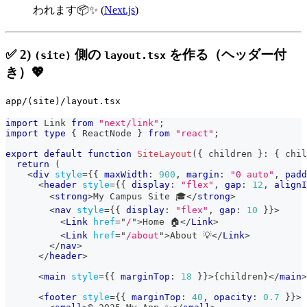
われます📦✨ (
Next.js
)
✅ 2)
側の
を作る（ヘッダー付
(site)
layout.tsx
き）💖
app/(site)/layout.tsx
import
Link
from
"next/link"
;
import
type
{
ReactNode
}
from
"react"
;
export
default
function
SiteLayout
(
{
 children 
}
:
{
 chil
return
(
<
div
style
=
{
{
 maxWidth
:
900
,
 margin
:
"0 auto"
,
 padd
<
header
style
=
{
{
 display
:
"flex"
,
 gap
:
12
,
 alignI
<
strong
>
My Campus Site 🎓
</
strong
>
<
nav
style
=
{
{
 display
:
"flex"
,
 gap
:
10
}
}
>
<
Link
href
=
"
/
"
>
Home 🏠
</
Link
>
<
Link
href
=
"
/about
"
>
About 💡
</
Link
>
</
nav
>
</
header
>
<
main
style
=
{
{
 marginTop
:
18
}
}
>
{
children
}
</
main
>
<
footer
style
=
{
{
 marginTop
:
40
,
 opacity
:
0.7
}
}
>