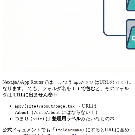
Next.jsのApp Routerでは、ふつう
はURLの
に
app/〇〇/
/〇〇
なります。 でも、フォルダ名を
で包む
と、そのフォル
( )
ダは
URLに出ません
😳✨
→ URLは
app/(site)/about/page.tsx
（
にはならない！）
/about
/site/about
つまり
は
整理用ラベル
みたいなもの📛
(site)
公式ドキュメントでも「
にするとURLに含め
(folderName)