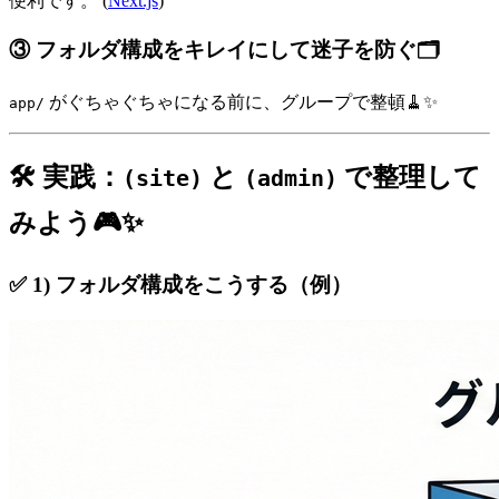
便利です。 (
Next.js
)
③ フォルダ構成をキレイにして迷子を防ぐ🗂️
がぐちゃぐちゃになる前に、グループで整頓🧹✨
app/
🛠️ 実践：
と
で整理して
(site)
(admin)
みよう🎮✨
✅ 1) フォルダ構成をこうする（例）