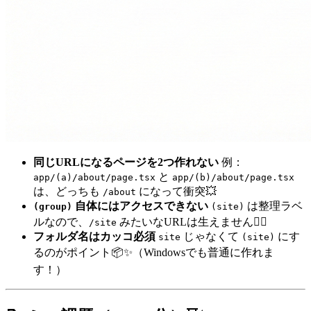
同じURLになるページを2つ作れない
例：
と
app/(a)/about/page.tsx
app/(b)/about/page.tsx
は、どっちも
になって衝突💥
/about
自体にはアクセスできない
は整理ラベ
(group)
(site)
ルなので、
みたいなURLは生えません🙅‍♀️
/site
フォルダ名はカッコ必須
じゃなくて
にす
site
(site)
るのがポイント📦✨（Windowsでも普通に作れま
す！）