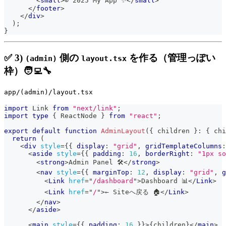
<
small
>
© 2025 My App ✨
</
small
>
</
footer
>
</
div
>
)
;
}
✅ 3)
側の
を作る（管理っぽい
(admin)
layout.tsx
枠）🧑‍💻🔧
app/(admin)/layout.tsx
import
Link
from
"next/link"
;
import
type
{
ReactNode
}
from
"react"
;
export
default
function
AdminLayout
(
{
 children 
}
:
{
 chi
return
(
<
div
style
=
{
{
 display
:
"grid"
,
 gridTemplateColumns
:
<
aside
style
=
{
{
 padding
:
16
,
 borderRight
:
"1px so
<
strong
>
Admin Panel 🛠️
</
strong
>
<
nav
style
=
{
{
 marginTop
:
12
,
 display
:
"grid"
,
 g
<
Link
href
=
"
/dashboard
"
>
Dashboard 📊
</
Link
>
<
Link
href
=
"
/
"
>
← Siteへ戻る 🏠
</
Link
>
</
nav
>
</
aside
>
<
main
style
=
{
{
 padding
:
16
}
}
>
{
children
}
</
main
>