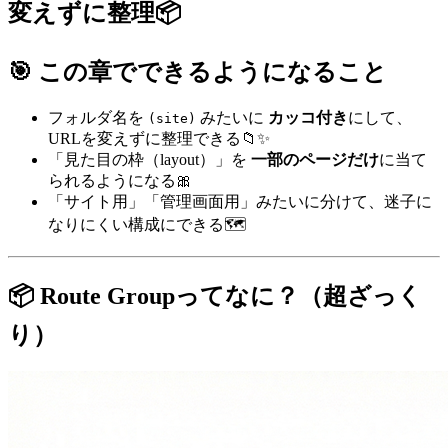
変えずに整理📦
🎯 この章でできるようになること
フォルダ名を
みたいに
カッコ付き
にして、
(site)
URLを変えずに整理できる📁✨
「見た目の枠（layout）」を
一部のページだけ
に当て
られるようになる🎀
「サイト用」「管理画面用」みたいに分けて、迷子に
なりにくい構成にできる🗺️
📦 Route Groupってなに？（超ざっく
り）