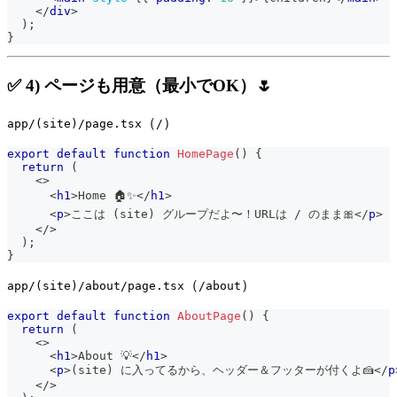
</
div
>
)
;
}
✅ 4) ページも用意（最小でOK）🌷
（
）
app/(site)/page.tsx
/
export
default
function
HomePage
(
)
{
return
(
<
>
<
h1
>
Home 🏠✨
</
h1
>
<
p
>
ここは (site) グループだよ〜！URLは / のまま🎀
</
p
>
</
>
)
;
}
（
）
app/(site)/about/page.tsx
/about
export
default
function
AboutPage
(
)
{
return
(
<
>
<
h1
>
About 💡
</
h1
>
<
p
>
(site) に入ってるから、ヘッダー＆フッターが付くよ🍰
</
p
</
>