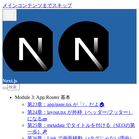
メインコンテンツまでスキップ
Next.js
Module 3: App Router 基本
第23章：app/page.tsx が「/」だよ🏠
第24章：layout.tsx が外枠（ヘッダー/フッター）
になる🧱
第25章：metadata でタイトルを付ける（SEOの第
一歩）🔎
第26章：Link で画面移動（aタグじゃない理由）