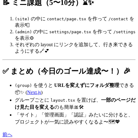
📝 ミニ課題（5〜10分）⌛✨
の中に
を作って
を
(site)
contact/page.tsx
/contact
表示📮
の中に
を作って
(admin)
settings/page.tsx
/settings
を表示⚙️
それぞれの layout にリンクを追加して、行き来できる
ようにする🔗💕
✅ まとめ（今日のゴール達成〜！）🎉
を使うと
URLを変えずにフォルダ整理
できる
(group)
📦✨ (
Next.js
)
グループごとに
を置けば、
一部のページだ
layout.tsx
け見た目を変える
のも簡単🎀🛠️
「サイト」「管理画面」「認証」みたいに分けると、
プロジェクトが一気に読みやすくなるよ〜🗺️💖
前へ