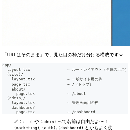
「URLはそのまま」で、見た目の枠だけ分ける構成です💡
app/
  layout.tsx                ← ルートレイアウト（全体の土台）
  (site)/
    layout.tsx              ← 一般サイト用の枠
    page.tsx                ← /（トップ）
    about/
      page.tsx              ← /about
  (admin)/
    layout.tsx              ← 管理画面用の枠
    dashboard/
      page.tsx              ← /dashboard
✅
や
って名前は自由だよ〜！
(site)
(admin)
,
,
とかもよく使
(marketing)
(auth)
(dashboard)