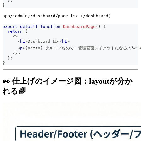
)
;
}
（
）
app/(admin)/dashboard/page.tsx
/dashboard
export
default
function
DashboardPage
(
)
{
return
(
<
>
<
h1
>
Dashboard 📊
</
h1
>
<
p
>
(admin) グループなので、管理画面レイアウトになるよ🔧✨
</
>
)
;
}
👀 仕上げのイメージ図：layoutが分か
れる🌈