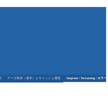
用
データ取得（基本）とキャッシュ感覚
Suspense / Streaming / エ