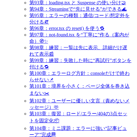
第93章：loading.tsx と Suspense の使い分け🤝
第94章：Streamingで“先に見せる”ができる🌊
第95章：エラーの種類：通信/コード/想定外を
分ける🧯
第96章：error.tsx の reset() を使う🔁
第97章：not-found.tsx を“丁寧に”作る（案内が
命）🧭✨
第98章：練習：一覧は先に表示、詳細だけ遅
れて表示📰
第99章：練習：失敗した時に“再試行”ボタンを
付ける🔁
第100章：エラーログ方針：consoleだけで終わ
らせない📌
第101章：境界を小さく：ページ全体を巻き込
まない✂️
第102章：ユーザーに優しい文言（責めないメ
ッセージ）🫶
第103章：復習：ロード/エラー/404の3点セッ
トを固定化📦
第104章：ミニ課題：エラーに強い“記事ビュ
ーア”完成🏁