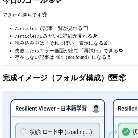
今日のゴール🎯✨
できたら勝ちです🏆
で記事一覧が見れる🗂️
/articles
みたいに詳細が見れる🔎
/articles/1
読み込み中は「それっぽい」表示になる⏳✨
失敗したらエラー画面が出て「再試行」できる🔁
存在しない記事は 404（not-found）になる🚪
完成イメージ（フォルダ構成）🗺️📦