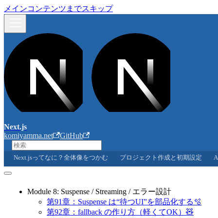
メインコンテンツまでスキップ
Next.js
komiyamma.net
GitHub
Next.jsってなに？全体像をつかむ
プロジェクト作成と初期設定
A
Module 8: Suspense / Streaming / エラー設計
第91章：Suspense は“待つUI”を部品化する🫧
第92章：fallback の作り方（軽くてOK）🧸