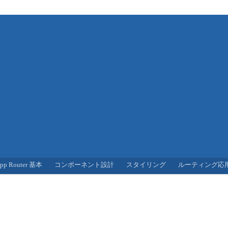
pp Router 基本
コンポーネント設計
スタイリング
ルーティング応