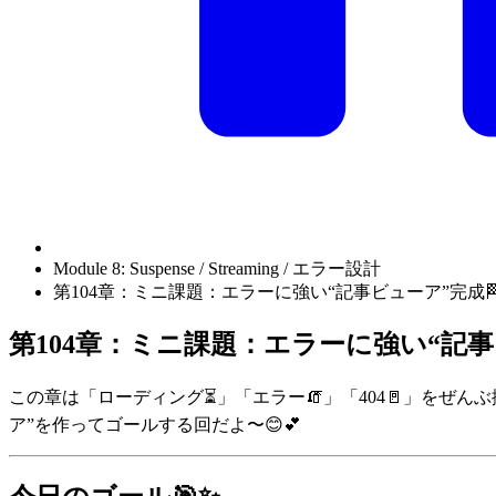
Module 8: Suspense / Streaming / エラー設計
第104章：ミニ課題：エラーに強い“記事ビューア”完成
第104章：ミニ課題：エラーに強い“記事
この章は「ローディング⏳」「エラー🧯」「404🚪」をぜん
ア”を作ってゴールする回だよ〜😊💕