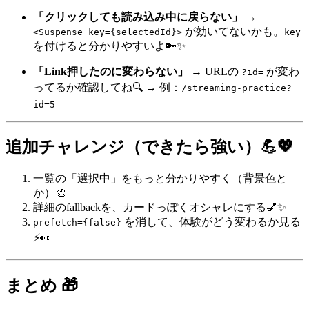
「クリックしても読み込み中に戻らない」
→
が効いてないかも。
<Suspense key={selectedId}>
key
を付けると分かりやすいよ🔑✨
「Link押したのに変わらない」
→ URLの
が変わ
?id=
ってるか確認してね🔍 → 例：
/streaming-practice?
id=5
追加チャレンジ（できたら強い）💪💖
一覧の「選択中」をもっと分かりやすく（背景色と
か）🎨
詳細のfallbackを、カードっぽくオシャレにする💅✨
を消して、体験がどう変わるか見る
prefetch={false}
⚡👀
まとめ 🎁