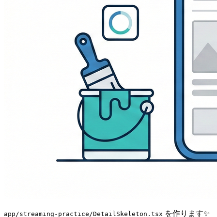
を作ります✨
app/streaming-practice/DetailSkeleton.tsx