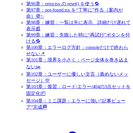
第96章：error.tsx の reset() を使う🔁
第97章：not-found.tsx を“丁寧に”作る（案内が
命）🧭✨
第98章：練習：一覧は先に表示、詳細だけ遅れて
表示📰
第99章：練習：失敗した時に“再試行”ボタンを付
ける🔁
第100章：エラーログ方針：consoleだけで終わら
せない📌
第101章：境界を小さく：ページ全体を巻き込ま
ない✂️
第102章：ユーザーに優しい文言（責めないメッ
セージ）🫶
第103章：復習：ロード/エラー/404の3点セットを
固定化📦
第104章：ミニ課題：エラーに強い“記事ビュー
ア”完成🏁