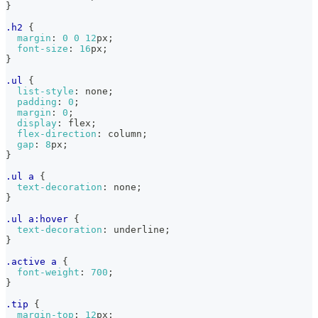
}
.h2
{
margin
:
0
0
12
px
;
font-size
:
16
px
;
}
.ul
{
list-style
:
 none
;
padding
:
0
;
margin
:
0
;
display
:
 flex
;
flex-direction
:
 column
;
gap
:
8
px
;
}
.ul
 a
{
text-decoration
:
 none
;
}
.ul
 a
:hover
{
text-decoration
:
 underline
;
}
.active
 a
{
font-weight
:
700
;
}
.tip
{
margin-top
:
12
px
;