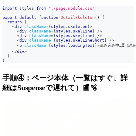
import
styles
from
"./page.module.css"
export
default
function
DetailSkeleton
(
)
{
return
(
<
div
className
=
{
styles
.
skeleton
}
>
<
div
className
=
{
styles
.
skelLine
}
/>
<
div
className
=
{
styles
.
skelLine
}
/>
<
div
className
=
{
styles
.
skelLineShort
}
/>
<
p
className
=
{
styles
.
loadingText
}
>
読み込み中…⏳（詳細
</
div
>
)
}
手順④：ページ本体（一覧はすぐ、詳
細はSuspenseで遅れて）📰🫧