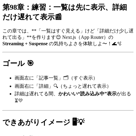
第98章：練習：一覧は先に表示、詳細
だけ遅れて表示📰
この章では、**「一覧はすぐ見える」けど「詳細だけ少し遅
れて出る」**を作ります😊 Next.js（App Router）の
Streaming + Suspense
の気持ちよさを体験しよ〜！🌊🫧
ゴール 🎯
画面左に「記事一覧」🗂️（すぐ表示）
画面右に「詳細」🔍（ちょっと遅れて表示）
詳細は遅れてる間、
かわいい“読み込み中”表示
が出る
⏳💛
できあがりイメージ 🖥️💡