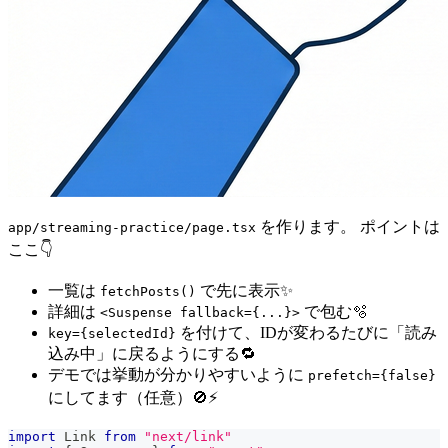
を作ります。 ポイントは
app/streaming-practice/page.tsx
ここ👇
一覧は
で先に表示✨
fetchPosts()
詳細は
で包む🫧
<Suspense fallback={...}>
を付けて、IDが変わるたびに「読み
key={selectedId}
込み中」に戻るようにする🔁
デモでは挙動が分かりやすいように
prefetch={false}
にしてます（任意）🚫⚡
import
Link
from
"next/link"