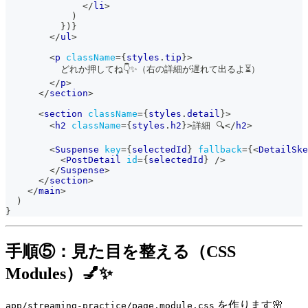
</
li
>
)
}
)
}
</
ul
>
<
p
className
=
{
styles
.
tip
}
>
          どれか押してね👇✨（右の詳細が遅れて出るよ⏳）
</
p
>
</
section
>
<
section
className
=
{
styles
.
detail
}
>
<
h2
className
=
{
styles
.
h2
}
>
詳細 🔍
</
h2
>
<
Suspense
key
=
{
selectedId
}
fallback
=
{
<
DetailSke
<
PostDetail
id
=
{
selectedId
}
/>
</
Suspense
>
</
section
>
</
main
>
)
}
手順⑤：見た目を整える（CSS
Modules）💅✨
を作ります🌸
app/streaming-practice/page.module.css