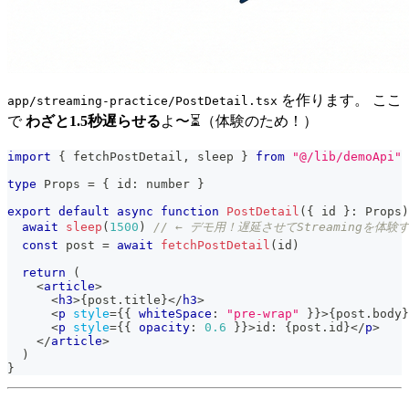
を作ります。 ここ
app/streaming-practice/PostDetail.tsx
で
わざと1.5秒遅らせる
よ〜⏳（体験のため！）
import
{
 fetchPostDetail
,
 sleep 
}
from
"@/lib/demoApi"
type
Props
=
{
 id
:
number
}
export
default
async
function
PostDetail
(
{
 id 
}
:
Props
)
await
sleep
(
1500
)
// ← デモ用！遅延させてStreamingを体験
const
 post 
=
await
fetchPostDetail
(
id
)
return
(
<
article
>
<
h3
>
{
post
.
title
}
</
h3
>
<
p
style
=
{
{
 whiteSpace
:
"pre-wrap"
}
}
>
{
post
.
body
}
<
p
style
=
{
{
 opacity
:
0.6
}
}
>
id: 
{
post
.
id
}
</
p
>
</
article
>
)
}