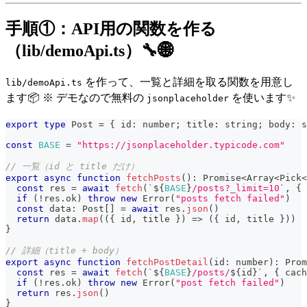
手順①：API用の関数を作る
（lib/demoApi.ts）🔧🌐
を作って、一覧と詳細を取る関数を用意し
lib/demoApi.ts
ます📦 ※ デモなので無料の
を使います✨
jsonplaceholder
export
type
Post
=
{
 id
:
number
;
 title
:
string
;
 body
:
s
const
BASE
=
"https://jsonplaceholder.typicode.com"
// 一覧（id と title だけ）
export
async
function
fetchPosts
(
)
:
Promise
<
Array
<
Pick
<
const
 res 
=
await
fetch
(
`
${
BASE
}
/posts?_limit=10
`
,
{
 
if
(
!
res
.
ok
)
throw
new
Error
(
"posts fetch failed"
)
const
 data
:
 Post
[
]
=
await
 res
.
json
(
)
return
 data
.
map
(
(
{
 id
,
 title 
}
)
=>
(
{
 id
,
 title 
}
)
)
}
// 詳細（title + body）
export
async
function
fetchPostDetail
(
id
:
number
)
:
Prom
const
 res 
=
await
fetch
(
`
${
BASE
}
/posts/
${
id
}
`
,
{
 cach
if
(
!
res
.
ok
)
throw
new
Error
(
"post fetch failed"
)
return
 res
.
json
(
)
}