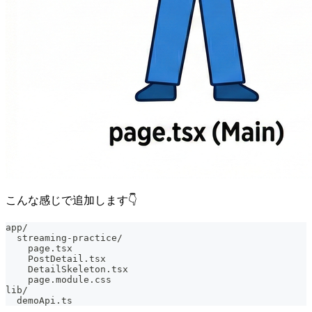
こんな感じで追加します👇
app/
  streaming-practice/
    page.tsx
    PostDetail.tsx
    DetailSkeleton.tsx
    page.module.css
lib/
  demoApi.ts