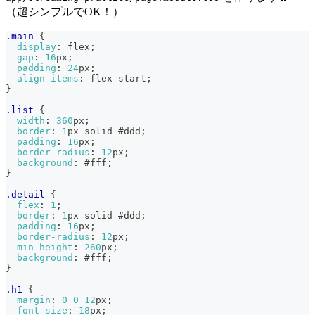
（超シンプルでOK！）
.main
{
display
:
 flex
;
gap
:
16
px
;
padding
:
24
px
;
align-items
:
 flex-start
;
}
.list
{
width
:
360
px
;
border
:
1
px
 solid 
#ddd
;
padding
:
16
px
;
border-radius
:
12
px
;
background
:
#fff
;
}
.detail
{
flex
:
1
;
border
:
1
px
 solid 
#ddd
;
padding
:
16
px
;
border-radius
:
12
px
;
min-height
:
260
px
;
background
:
#fff
;
}
.h1
{
margin
:
0
0
12
px
;
font-size
:
18
px
;