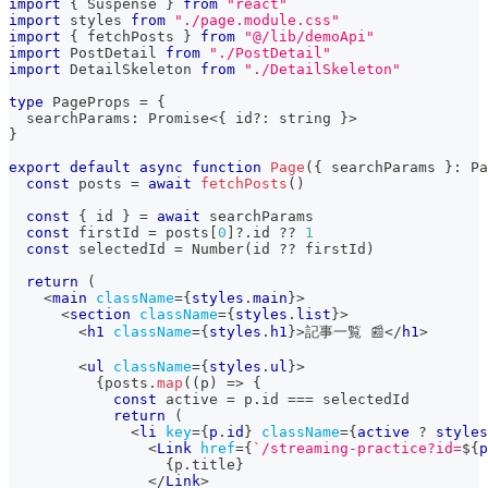
import
{
Suspense
}
from
"react"
import
styles
from
"./page.module.css"
import
{
 fetchPosts 
}
from
"@/lib/demoApi"
import
PostDetail
from
"./PostDetail"
import
DetailSkeleton
from
"./DetailSkeleton"
type
PageProps
=
{
  searchParams
:
Promise
<
{
 id
?
:
string
}
>
}
export
default
async
function
Page
(
{
 searchParams 
}
:
Pa
const
 posts 
=
await
fetchPosts
(
)
const
{
 id 
}
=
await
 searchParams
const
 firstId 
=
 posts
[
0
]
?.
id 
??
1
const
 selectedId 
=
Number
(
id 
??
 firstId
)
return
(
<
main
className
=
{
styles
.
main
}
>
<
section
className
=
{
styles
.
list
}
>
<
h1
className
=
{
styles
.
h1
}
>
記事一覧 📰
</
h1
>
<
ul
className
=
{
styles
.
ul
}
>
{
posts
.
map
(
(
p
)
=>
{
const
 active 
=
 p
.
id
===
 selectedId
return
(
<
li
key
=
{
p
.
id
}
className
=
{
active 
?
 styles
<
Link
href
=
{
`
/streaming-practice?id=
${
p
{
p
.
title
}
</
Link
>