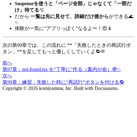
Suspenseを使うと「ページ全部」じゃなくて「一部だ
け」待てる
🫧
だから
一覧は先に見せて、詳細だけ後から
ができる🌊
✨
体験が一気に“アプリっぽく”なるよ〜！😍📱
次の第99章では、この流れに **「失敗したときの再試行ボ
タン」**を足してもっと優しくしていくよ🔁🫶
前へ
第97章：not-found.tsx を“丁寧に”作る（案内が命）🧭✨
次へ
第99章：練習：失敗した時に“再試行”ボタンを付ける🔁
Copyright © 2026 komiyamma, Inc. Built with Docusaurus.