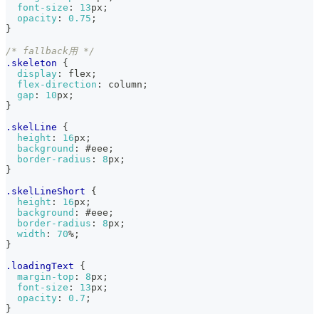
font-size
:
13
px
;
opacity
:
0.75
;
}
/* fallback用 */
.skeleton
{
display
:
 flex
;
flex-direction
:
 column
;
gap
:
10
px
;
}
.skelLine
{
height
:
16
px
;
background
:
#eee
;
border-radius
:
8
px
;
}
.skelLineShort
{
height
:
16
px
;
background
:
#eee
;
border-radius
:
8
px
;
width
:
70
%
;
}
.loadingText
{
margin-top
:
8
px
;
font-size
:
13
px
;
opacity
:
0.7
;
}