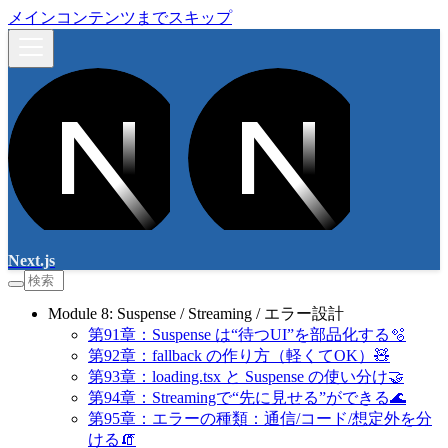
メインコンテンツまでスキップ
Next.js
Module 8: Suspense / Streaming / エラー設計
第91章：Suspense は“待つUI”を部品化する🫧
第92章：fallback の作り方（軽くてOK）🧸
第93章：loading.tsx と Suspense の使い分け🤝
第94章：Streamingで“先に見せる”ができる🌊
第95章：エラーの種類：通信/コード/想定外を分
ける🧯