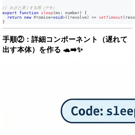
// わざと遅くする用（デモ）
export
function
sleep
(
ms
:
number
)
{
return
new
Promise
<
void
>
(
(
resolve
)
=>
setTimeout
(
reso
}
手順②：詳細コンポーネント（遅れて
出す本体）を作る 🐢➡️✨