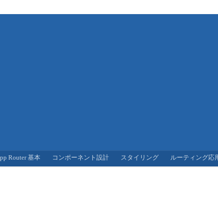
pp Router 基本
コンポーネント設計
スタイリング
ルーティング応