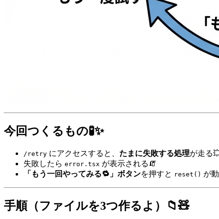
今回つくるもの🧪✨
にアクセスすると、
たまに失敗する処理
が走る
/retry
失敗したら
が表示される🧯
error.tsx
「もう一回やってみる🔁」ボタン
を押すと
が動
reset()
手順（ファイルを3つ作るよ）📁🧸