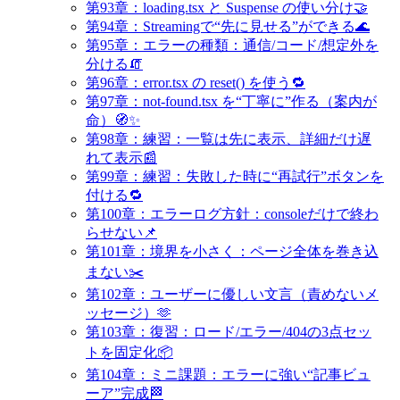
第93章：loading.tsx と Suspense の使い分け🤝
第94章：Streamingで“先に見せる”ができる🌊
第95章：エラーの種類：通信/コード/想定外を
分ける🧯
第96章：error.tsx の reset() を使う🔁
第97章：not-found.tsx を“丁寧に”作る（案内が
命）🧭✨
第98章：練習：一覧は先に表示、詳細だけ遅
れて表示📰
第99章：練習：失敗した時に“再試行”ボタンを
付ける🔁
第100章：エラーログ方針：consoleだけで終わ
らせない📌
第101章：境界を小さく：ページ全体を巻き込
まない✂️
第102章：ユーザーに優しい文言（責めないメ
ッセージ）🫶
第103章：復習：ロード/エラー/404の3点セッ
トを固定化📦
第104章：ミニ課題：エラーに強い“記事ビュ
ーア”完成🏁