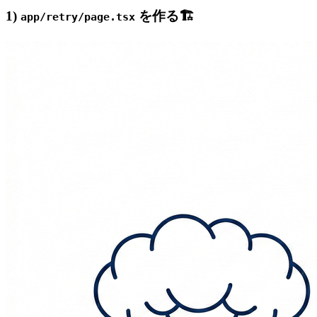
1)
を作る🏗️
app/retry/page.tsx