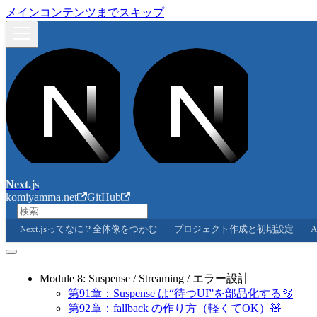
メインコンテンツまでスキップ
Next.js
komiyamma.net
GitHub
Next.jsってなに？全体像をつかむ
プロジェクト作成と初期設定
A
Module 8: Suspense / Streaming / エラー設計
第91章：Suspense は“待つUI”を部品化する🫧
第92章：fallback の作り方（軽くてOK）🧸