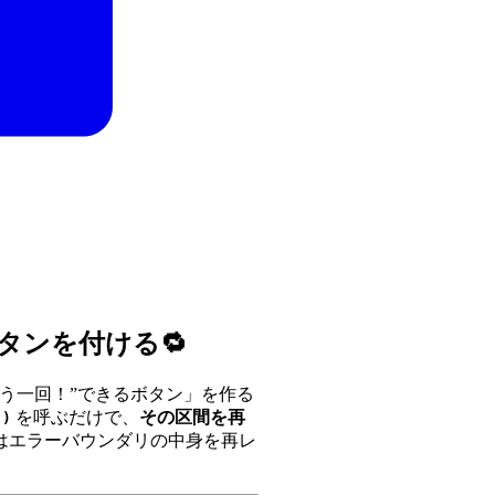
タンを付ける🔁
う一回！”できるボタン」を作る
を呼ぶだけで、
その区間を再
()
はエラーバウンダリの中身を再レ