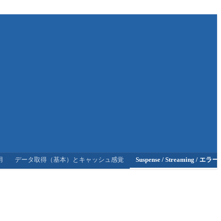
用
データ取得（基本）とキャッシュ感覚
Suspense / Streaming / エ