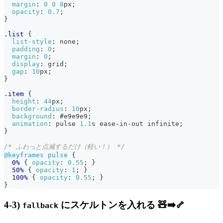
margin
:
0
0
8
px
;
opacity
:
0.7
;
}
.list
{
list-style
:
 none
;
padding
:
0
;
margin
:
0
;
display
:
 grid
;
gap
:
10
px
;
}
.item
{
height
:
44
px
;
border-radius
:
10
px
;
background
:
#e9e9e9
;
animation
:
 pulse 
1.1
s
 ease-in-out infinite
;
}
/* ふわっと点滅するだけ（軽い！） */
@keyframes
 pulse
{
0%
{
opacity
:
0.55
;
}
50%
{
opacity
:
1
;
}
100%
{
opacity
:
0.55
;
}
}
4-3)
にスケルトンを入れる 🧸➡️🦴
fallback