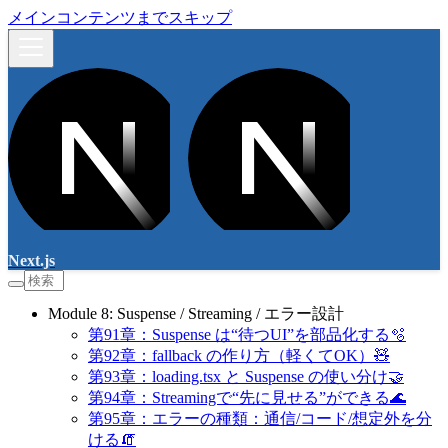
メインコンテンツまでスキップ
Next.js
Module 8: Suspense / Streaming / エラー設計
第91章：Suspense は“待つUI”を部品化する🫧
第92章：fallback の作り方（軽くてOK）🧸
第93章：loading.tsx と Suspense の使い分け🤝
第94章：Streamingで“先に見せる”ができる🌊
第95章：エラーの種類：通信/コード/想定外を分
ける🧯