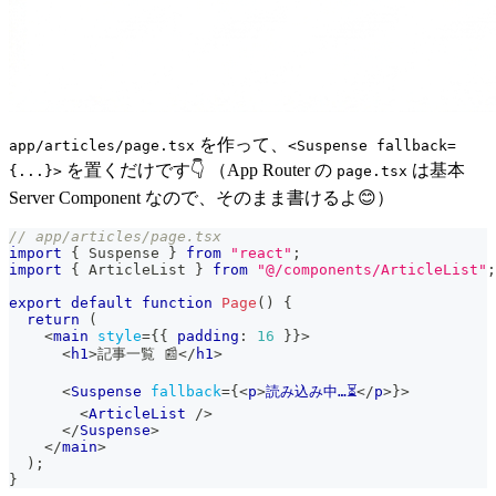
を作って、
app/articles/page.tsx
<Suspense fallback=
を置くだけです👇 （App Router の
は基本
{...}>
page.tsx
Server Component なので、そのまま書けるよ😊）
// app/articles/page.tsx
import
{
Suspense
}
from
"react"
;
import
{
ArticleList
}
from
"@/components/ArticleList"
;
export
default
function
Page
(
)
{
return
(
<
main
style
=
{
{
 padding
:
16
}
}
>
<
h1
>
記事一覧 📰
</
h1
>
<
Suspense
fallback
=
{
<
p
>
読み込み中…⏳
</
p
>
}
>
<
ArticleList
/>
</
Suspense
>
</
main
>
)
;
}