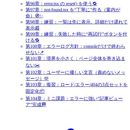
第96章：error.tsx の reset() を使う🔁
第97章：not-found.tsx を“丁寧に”作る（案内が
命）🧭✨
第98章：練習：一覧は先に表示、詳細だけ遅れて
表示📰
第99章：練習：失敗した時に“再試行”ボタンを付
ける🔁
第100章：エラーログ方針：consoleだけで終わら
せない📌
第101章：境界を小さく：ページ全体を巻き込ま
ない✂️
第102章：ユーザーに優しい文言（責めないメッ
セージ）🫶
第103章：復習：ロード/エラー/404の3点セットを
固定化📦
第104章：ミニ課題：エラーに強い“記事ビュー
ア”完成🏁