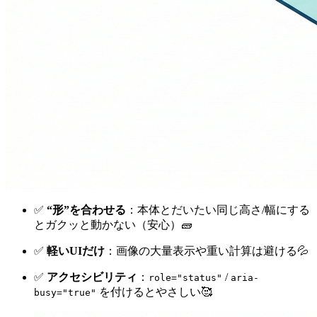
✅
“形”を合わせる
：本体とだいたい同じ高さ/幅にする
とガクッと動かない（安心）🧱
✅
軽いUIだけ
：画像の大量表示や重い計算は避ける💦
✅
アクセシビリティ
：
/
role="status"
aria-
を付けるとやさしい🥰
busy="true"