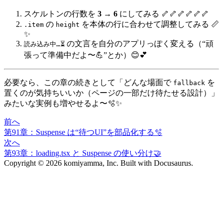
スケルトンの行数を
3 → 6
にしてみる 🦴🦴🦴🦴🦴🦴
の
を本体の行に合わせて調整してみる 📏
.item
height
✨
の文言を自分のアプリっぽく変える（“頑
読み込み中…⏳
張って準備中だよ〜💪”とか）😊💕
必要なら、この章の続きとして「どんな場面で
を
fallback
置くのが気持ちいいか（ページの一部だけ待たせる設計）」
みたいな実例も増やせるよ〜🫧✨
前へ
第91章：Suspense は“待つUI”を部品化する🫧
次へ
第93章：loading.tsx と Suspense の使い分け🤝
Copyright © 2026 komiyamma, Inc. Built with Docusaurus.