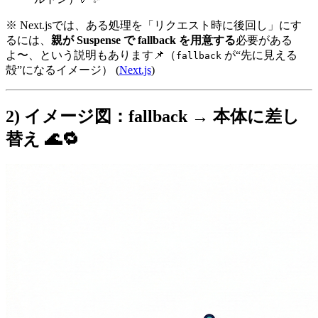
※ Next.jsでは、ある処理を「リクエスト時に後回し」にす
るには、
親が Suspense で fallback を用意する
必要がある
よ〜、という説明もあります📌（
が“先に見える
fallback
殻”になるイメージ） (
Next.js
)
2) イメージ図：fallback → 本体に差し
替え 🌊🔁