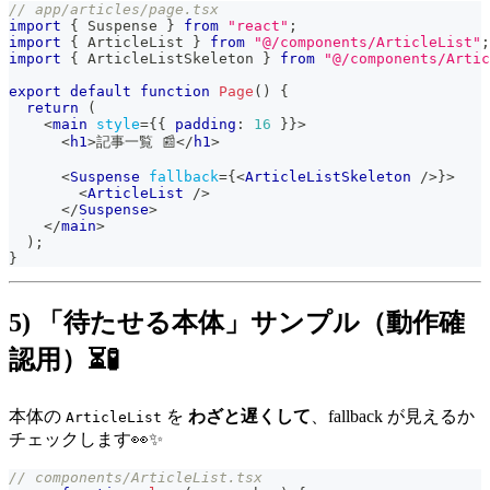
// app/articles/page.tsx
import
{
Suspense
}
from
"react"
;
import
{
ArticleList
}
from
"@/components/ArticleList"
;
import
{
ArticleListSkeleton
}
from
"@/components/Artic
export
default
function
Page
(
)
{
return
(
<
main
style
=
{
{
 padding
:
16
}
}
>
<
h1
>
記事一覧 📰
</
h1
>
<
Suspense
fallback
=
{
<
ArticleListSkeleton
/>
}
>
<
ArticleList
/>
</
Suspense
>
</
main
>
)
;
}
5) 「待たせる本体」サンプル（動作確
認用）⏳🧪
本体の
を
わざと遅くして
、fallback が見えるか
ArticleList
チェックします👀✨
// components/ArticleList.tsx