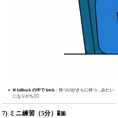
❌
fallback の中で fetch
：待つUIがさらに待つ…みたい
になりがち😵‍💫
7) ミニ練習（5分）🧪🎀