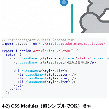
// components/ArticleListSkeleton.tsx
import
styles
from
"./ArticleListSkeleton.module.css"
;
export
function
ArticleListSkeleton
(
)
{
return
(
<
div
className
=
{
styles
.
wrap
}
role
=
"
status
"
aria-liv
<
p
className
=
{
styles
.
label
}
>
読み込み中…⏳
</
p
>
<
ul
className
=
{
styles
.
list
}
>
<
li
className
=
{
styles
.
item
}
/>
<
li
className
=
{
styles
.
item
}
/>
<
li
className
=
{
styles
.
item
}
/>
</
ul
>
</
div
>
)
;
}
4-2) CSS Modules（超シンプルでOK）🎨✨