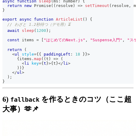
async
function
sleep
(
ms
:
number
)
{
return
new
Promise
(
(
resolve
)
=>
setTimeout
(
resolve
,
 m
}
export
async
function
ArticleList
(
)
{
// わざと 1.2秒待つ（デモ用）⏳
await
sleep
(
1200
)
;
const
 items 
=
[
"はじめてのNext.js"
,
"Suspense入門"
,
"ス
return
(
<
ul
style
=
{
{
 paddingLeft
:
18
}
}
>
{
items
.
map
(
(
t
)
=>
(
<
li
key
=
{
t
}
>
{
t
}
</
li
>
)
)
}
</
ul
>
)
;
}
6)
を作るときのコツ（ここ超
fallback
大事）🫶📌