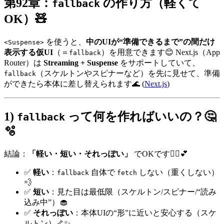
第92章：
の作り方（軽くて
fallback
OK）🧸
を使うと、
中のUIが“準備できるまで”の間だけ
<Suspense>
表示する仮UI
（＝
）を用意できます😊 Next.js（App
fallback
Router）は
Streaming + Suspense
をサポートしていて、
（スケルトンやスピナーなど）を先に見せて、準備
fallback
ができたら本体に差し替えられます🌊 (
Next.js
)
1)
って何を作ればいいの？🤔
fallback
🫧
結論：
「軽い・短い・それっぽい」
でOKです🙆‍♀️💕
✅
軽い
：
自体で
しない（重くしない）
fallback
fetch
💨
✅
短い
：見た目は最低限（スケルトン/スピナー/“読み
込み中”）🧁
✅
それっぽい
：本体UIの“形”に近いと安心する（スケ
ルトン）🦴✨