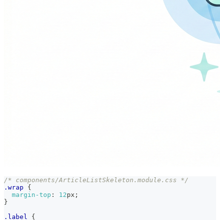
/* components/ArticleListSkeleton.module.css */
.wrap
{
margin-top
:
12
px
;
}
.label
{