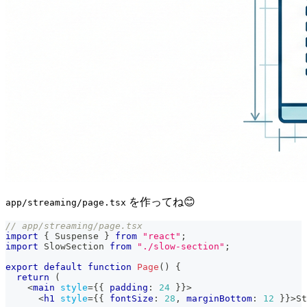
を作ってね😊
app/streaming/page.tsx
// app/streaming/page.tsx
import
{
Suspense
}
from
"react"
;
import
SlowSection
from
"./slow-section"
;
export
default
function
Page
(
)
{
return
(
<
main
style
=
{
{
 padding
:
24
}
}
>
<
h1
style
=
{
{
 fontSize
:
28
,
 marginBottom
:
12
}
}
>
S