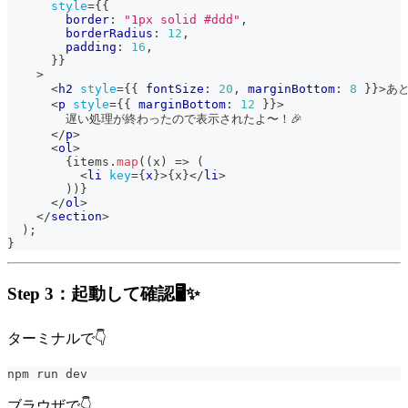
style
=
{
{
        border
:
"1px solid #ddd"
,
        borderRadius
:
12
,
        padding
:
16
,
}
}
>
<
h2
style
=
{
{
 fontSize
:
20
,
 marginBottom
:
8
}
}
>
あと
<
p
style
=
{
{
 marginBottom
:
12
}
}
>
        遅い処理が終わったので表示されたよ〜！🎉
</
p
>
<
ol
>
{
items
.
map
(
(
x
)
=>
(
<
li
key
=
{
x
}
>
{
x
}
</
li
>
)
)
}
</
ol
>
</
section
>
)
;
}
Step 3：起動して確認🖥️✨
ターミナルで👇
npm run dev
ブラウザで👇