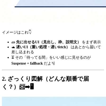
イメージはこれ👇
🧱
先に出せるUI（見出し、枠、説明文）
をまず表示
🐢
遅いUI（重い処理・遅いfetch）
はあとから届いて
差し込まれる
⏳ その「待ってる間」をいい感じに見せるのが
Suspense + fallback
だよ🫧
2. ざっくり図解（どんな順番で届
く？）📨➡️🖥️