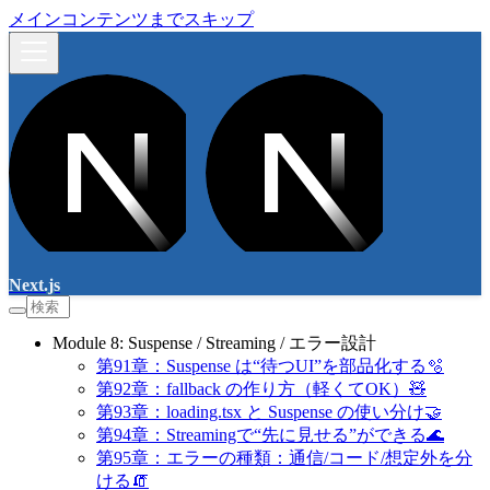
メインコンテンツまでスキップ
Next.js
Module 8: Suspense / Streaming / エラー設計
第91章：Suspense は“待つUI”を部品化する🫧
第92章：fallback の作り方（軽くてOK）🧸
第93章：loading.tsx と Suspense の使い分け🤝
第94章：Streamingで“先に見せる”ができる🌊
第95章：エラーの種類：通信/コード/想定外を分
ける🧯