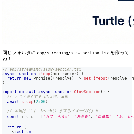
同じフォルダに
を作って
app/streaming/slow-section.tsx
ね！
// app/streaming/slow-section.tsx
async
function
sleep
(
ms
:
number
)
{
return
new
Promise
(
(
resolve
)
=>
setTimeout
(
resolve
,
 m
}
export
default
async
function
SlowSection
(
)
{
// わざと遅くする（2.5秒）🐢💤
await
sleep
(
2500
)
;
// 本当はここに fetch() が来るイメージだよ📡
const
 items 
=
[
"カフェ巡り☕"
,
"映画🎬"
,
"課題📚"
,
"おしゃべ
return
(
<
section