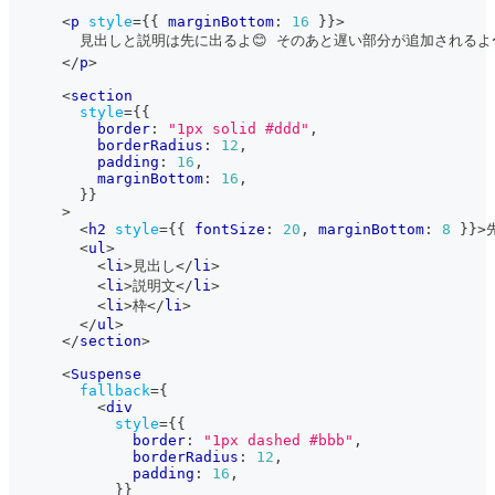
<
p
style
=
{
{
 marginBottom
:
16
}
}
>
        見出しと説明は先に出るよ😊 そのあと遅い部分が追加されるよ
</
p
>
<
section
style
=
{
{
          border
:
"1px solid #ddd"
,
          borderRadius
:
12
,
          padding
:
16
,
          marginBottom
:
16
,
}
}
>
<
h2
style
=
{
{
 fontSize
:
20
,
 marginBottom
:
8
}
}
>
<
ul
>
<
li
>
見出し
</
li
>
<
li
>
説明文
</
li
>
<
li
>
枠
</
li
>
</
ul
>
</
section
>
<
Suspense
fallback
=
{
<
div
style
=
{
{
              border
:
"1px dashed #bbb"
,
              borderRadius
:
12
,
              padding
:
16
,
}
}