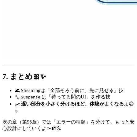
7. まとめ🎀✨
🌊 Streamingは「全部そろう前に、先に見せる」技
🫧
は「待ってる間のUI」を作る技
Suspense
✂️
遅い部分を小さく分けるほど、体験がよくなる
よ😊
✨
次の章（第95章）では「エラーの種類」を分けて、もっと安
心設計にしていくよ〜🧯💪