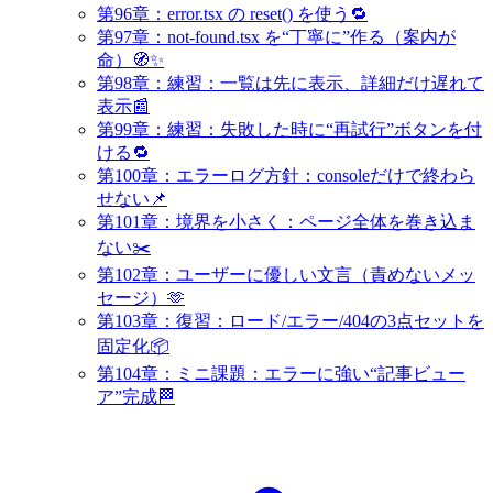
第96章：error.tsx の reset() を使う🔁
第97章：not-found.tsx を“丁寧に”作る（案内が
命）🧭✨
第98章：練習：一覧は先に表示、詳細だけ遅れて
表示📰
第99章：練習：失敗した時に“再試行”ボタンを付
ける🔁
第100章：エラーログ方針：consoleだけで終わら
せない📌
第101章：境界を小さく：ページ全体を巻き込ま
ない✂️
第102章：ユーザーに優しい文言（責めないメッ
セージ）🫶
第103章：復習：ロード/エラー/404の3点セットを
固定化📦
第104章：ミニ課題：エラーに強い“記事ビュー
ア”完成🏁