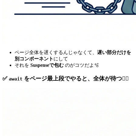
ページ全体を遅くするんじゃなくて、
遅い部分だけを
別コンポーネント
にして
それを
Suspenseで包む
のがコツだよ🫧
✅
をページ最上段でやると、全体が待つ🙅‍♀️
await