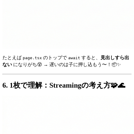
たとえば
のトップで
すると、
見出しすら出
page.tsx
await
ない
になりがち😵 → 遅いのは子に押し込もう〜！📦✨
6. 1枚で理解：Streamingの考え方🧩🌊