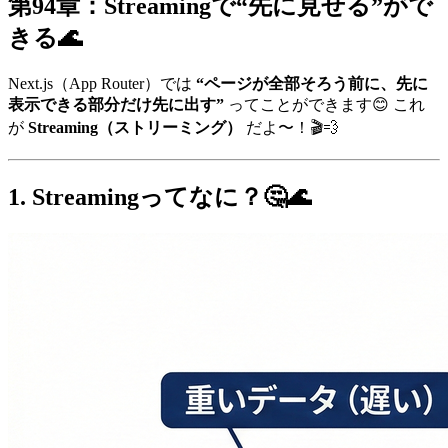
第94章：Streamingで“先に見せる”がで
きる🌊
Next.js（App Router）では
“ページが全部そろう前に、先に
表示できる部分だけ先に出す”
ってことができます😊 これ
が
Streaming（ストリーミング）
だよ〜！🎬💨
1. Streamingってなに？🤔🌊