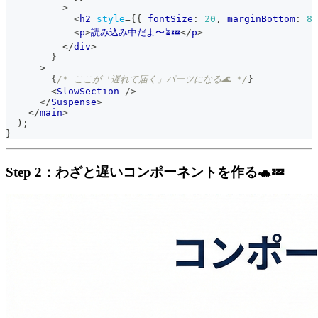
>
<
h2
style
=
{
{
 fontSize
:
20
,
 marginBottom
:
8
<
p
>
読み込み中だよ〜⏳💤
</
p
>
</
div
>
}
>
{
/* ここが「遅れて届く」パーツになる🌊 */
}
<
SlowSection
/>
</
Suspense
>
</
main
>
)
;
}
Step 2：わざと遅いコンポーネントを作る🐢💤