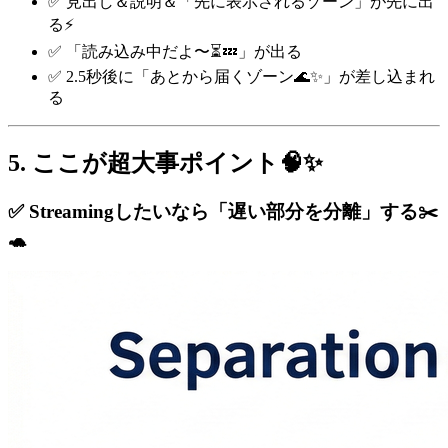
✅ 見出し＆説明＆「先に表示されるゾーン」が先に出
る⚡
✅ 「読み込み中だよ〜⏳💤」が出る
✅ 2.5秒後に「あとから届くゾーン🌊✨」が差し込まれ
る
5. ここが超大事ポイント🧠✨
✅ Streamingしたいなら「遅い部分を分離」する✂️
🐢