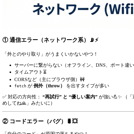
① 通信エラー（ネットワーク系）📡⚡
「外とのやり取り」がうまくいかないやつ！
サーバーに繋がらない（オフライン、DNS、ポート違い
タイムアウト⏳
CORSなど（主にブラウザ側）🚧
が
例外（throw）
を出すタイプが多い
fetch
✅ 対応の方向性：
“再試行” と “優しい案内”
が強い💪✨ （
めしてね🙏」みたいに）
② コードエラー（バグ）🐛💥
「自分のコード」が原因で落ちるやつ！