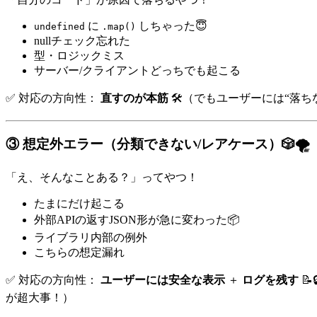
に
しちゃった😇
undefined
.map()
nullチェック忘れた
型・ロジックミス
サーバー/クライアントどっちでも起こる
✅ 対応の方向性：
直すのが本筋
🛠️（でもユーザーには“落ち
③ 想定外エラー（分類できない/レアケース）🎲🌪️
「え、そんなことある？」ってやつ！
たまにだけ起こる
外部APIの返すJSON形が急に変わった📦
ライブラリ内部の例外
こちらの想定漏れ
✅ 対応の方向性：
ユーザーには安全な表示
＋
ログを残す

が超大事！）