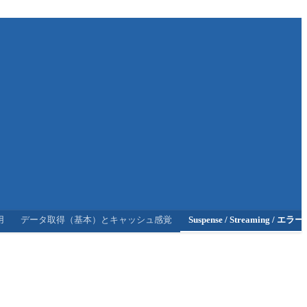
用
データ取得（基本）とキャッシュ感覚
Suspense / Streaming / エ