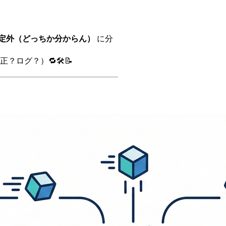
 想定外（どっちか分からん）
に分
ログ？）🔁🛠️📝