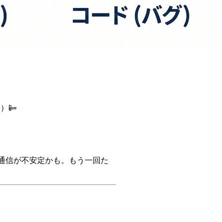
）📴
「通信が不安定かも。もう一回た