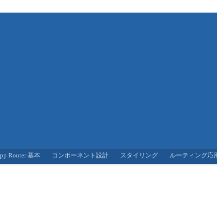
pp Router 基本
コンポーネント設計
スタイリング
ルーティング応