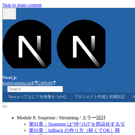
Skip to main content
Next.js
komiyamma.net
GitHub
Next.jsってなに？全体像をつかむ
プロジェクト作成と初期設定
A
Module 8: Suspense / Streaming / エラー設計
第91章：Suspense は“待つUI”を部品化する🫧
第92章：fallback の作り方（軽くてOK）🧸