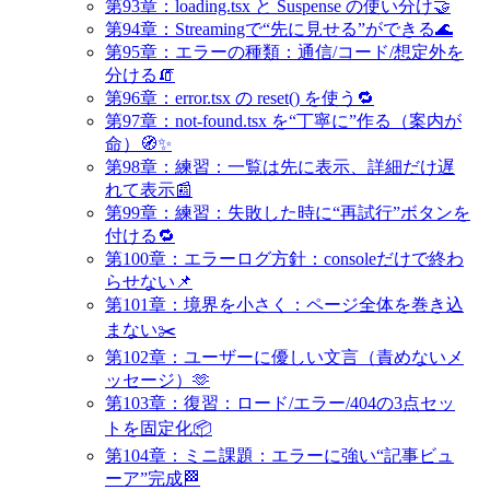
第93章：loading.tsx と Suspense の使い分け🤝
第94章：Streamingで“先に見せる”ができる🌊
第95章：エラーの種類：通信/コード/想定外を
分ける🧯
第96章：error.tsx の reset() を使う🔁
第97章：not-found.tsx を“丁寧に”作る（案内が
命）🧭✨
第98章：練習：一覧は先に表示、詳細だけ遅
れて表示📰
第99章：練習：失敗した時に“再試行”ボタンを
付ける🔁
第100章：エラーログ方針：consoleだけで終わ
らせない📌
第101章：境界を小さく：ページ全体を巻き込
まない✂️
第102章：ユーザーに優しい文言（責めないメ
ッセージ）🫶
第103章：復習：ロード/エラー/404の3点セッ
トを固定化📦
第104章：ミニ課題：エラーに強い“記事ビュ
ーア”完成🏁